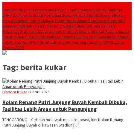
Breaking News
Pemerintah Pusat Berencana Buka 13 Sumur Migas Baru di Samboja
DPRD Samarinda Sebut Kematian Siswa karena Sepatu Sempit Bukan
hanya Musibah, tapi Kelalaian Pemerintah dalam Pendataan Penerima
Bansos
Ingin Buka Usaha Sendiri? Warga Kukar Kini Bisa Usulkan
Pelatihan Gratis ke Distransnaker
Terima Audiensi Serikat Buruh, Bupati
Kukar Imbau Seluruh Perusahaan Penuhi Hak Pekerja
Bawaslu Sambangi
PAN Kukar, Wanti-Wanti Terjadi ‘Double’ Kepengurusan di SIPOL pada
Pemilu 2029
Tag:
berita kukar
Redaksi
Dispora Kukar
17 April 2025
Kolam Renang Putri Junjung Buyah Kembali Dibuka,
Fasilitas Lebih Aman untuk Pengunjung
TENGGARONG – Setelah melewati masa renovasi, kini Kolam Renang
Putri Junjung Buyah di kawasan Stadion […]