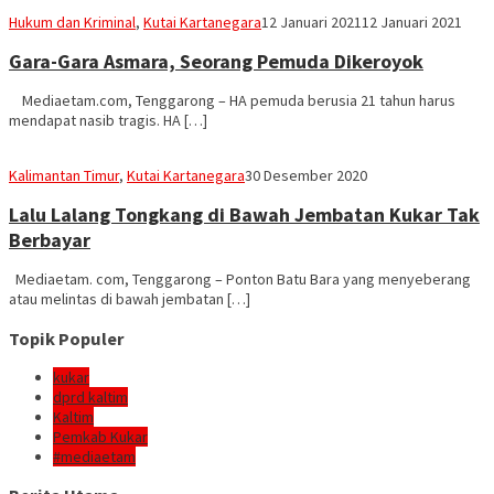
Redaksi
Hukum dan Kriminal
,
Kutai Kartanegara
12 Januari 2021
12 Januari 2021
Mediaetam.com
Gara-Gara Asmara, Seorang Pemuda Dikeroyok
Mediaetam.com, Tenggarong – HA pemuda berusia 21 tahun harus
mendapat nasib tragis. HA […]
Redaksi
Kalimantan Timur
,
Kutai Kartanegara
30 Desember 2020
Mediaetam.com
Lalu Lalang Tongkang di Bawah Jembatan Kukar Tak
Berbayar
Mediaetam. com, Tenggarong – Ponton Batu Bara yang menyeberang
atau melintas di bawah jembatan […]
Topik Populer
kukar
dprd kaltim
Kaltim
Pemkab Kukar
#mediaetam