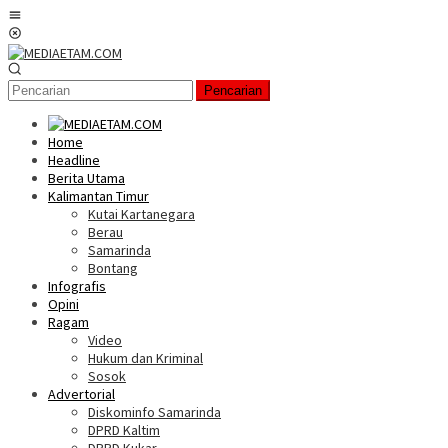
Loncat
Menu
ke
Mobile
konten
Pencarian
Home
Headline
Berita Utama
Kalimantan Timur
Kutai Kartanegara
Berau
Samarinda
Bontang
Infografis
Opini
Ragam
Video
Hukum dan Kriminal
Sosok
Advertorial
Diskominfo Samarinda
DPRD Kaltim