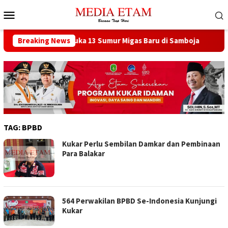
Loncat
Menu
ke
Mobile
konten
at Berencana Buka 13 Sumur Migas Baru di Samboja
Breaking News
DPRD
TAG:
BPBD
Kukar Perlu Sembilan Damkar dan Pembinaan
Para Balakar
564 Perwakilan BPBD Se-Indonesia Kunjungi
Kukar