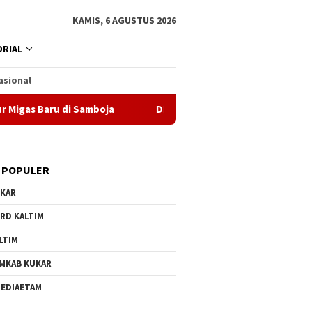
KAMIS, 6 AGUSTUS 2026
RIAL
asional
s Baru di Samboja
DPRD Samarinda Sebut Kematian Siswa
 POPULER
KAR
RD KALTIM
LTIM
MKAB KUKAR
EDIAETAM