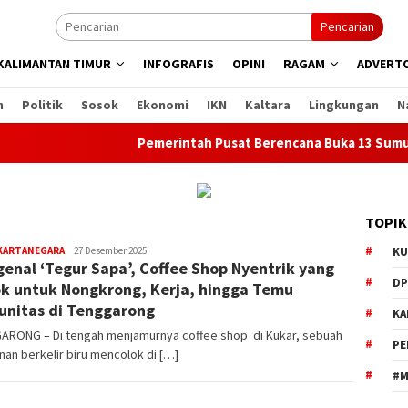
Pencarian
KALIMANTAN TIMUR
INFOGRAFIS
OPINI
RAGAM
ADVERTO
n
Politik
Sosok
Ekonomi
IKN
Kaltara
Lingkungan
N
Pemerintah Pusat Berencana Buka 13 Sumur Miga
TOPIK
editoredaksi
 KARTANEGARA
27 Desember 2025
KU
enal ‘Tegur Sapa’, Coffee Shop Nyentrik yang
DP
k untuk Nongkrong, Kerja, hingga Temu
nitas di Tenggarong
KA
ARONG – Di tengah menjamurnya coffee shop di Kukar, sebuah
PE
an berkelir biru mencolok di […]
#M