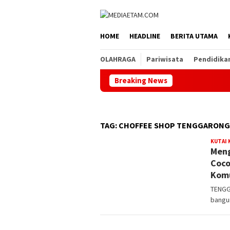
Loncat
ke
konten
HOME
HEADLINE
BERITA UTAMA
OLAHRAGA
Pariwisata
Pendidika
Breaking News
TAG:
CHOFFEE SHOP TENGGARONG
KUTAI
Meng
Coco
Komu
TENGG
bangun