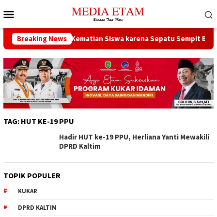
Loncat
Menu
ke
Mobile
konten
amarinda Sebut Kematian Siswa karena Sepatu Sempit Bukan han
Breaking News
TAG:
HUT KE-19 PPU
Hadir HUT ke-19 PPU, Herliana Yanti Mewakili
DPRD Kaltim
TOPIK POPULER
KUKAR
DPRD KALTIM