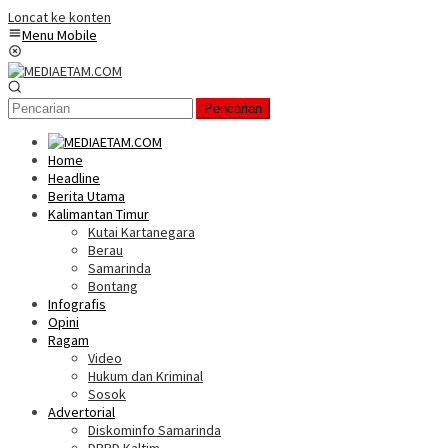
Loncat ke konten
Menu Mobile
Pencarian
Home
Headline
Berita Utama
Kalimantan Timur
Kutai Kartanegara
Berau
Samarinda
Bontang
Infografis
Opini
Ragam
Video
Hukum dan Kriminal
Sosok
Advertorial
Diskominfo Samarinda