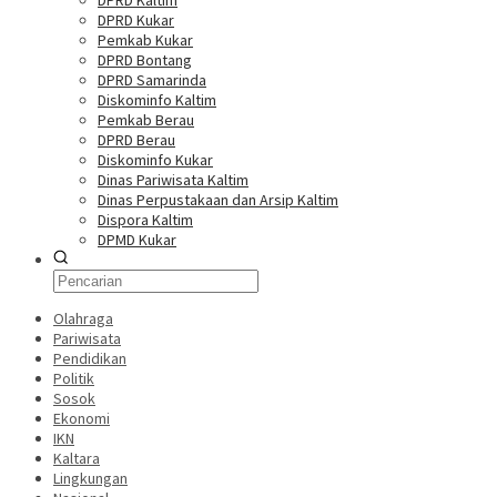
DPRD Kaltim
DPRD Kukar
Pemkab Kukar
DPRD Bontang
DPRD Samarinda
Diskominfo Kaltim
Pemkab Berau
DPRD Berau
Diskominfo Kukar
Dinas Pariwisata Kaltim
Dinas Perpustakaan dan Arsip Kaltim
Dispora Kaltim
DPMD Kukar
Olahraga
Pariwisata
Pendidikan
Politik
Sosok
Ekonomi
IKN
Kaltara
Lingkungan