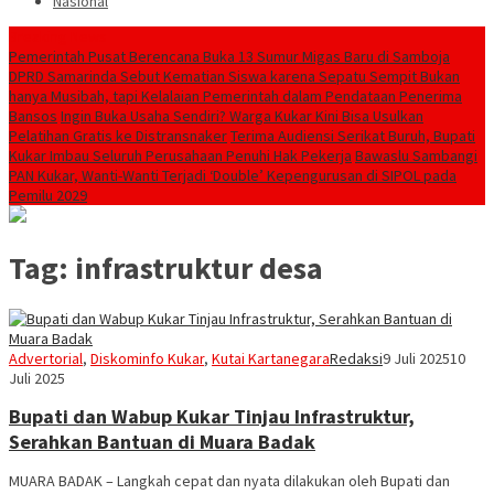
Nasional
Breaking News
Pemerintah Pusat Berencana Buka 13 Sumur Migas Baru di Samboja
DPRD Samarinda Sebut Kematian Siswa karena Sepatu Sempit Bukan
hanya Musibah, tapi Kelalaian Pemerintah dalam Pendataan Penerima
Bansos
Ingin Buka Usaha Sendiri? Warga Kukar Kini Bisa Usulkan
Pelatihan Gratis ke Distransnaker
Terima Audiensi Serikat Buruh, Bupati
Kukar Imbau Seluruh Perusahaan Penuhi Hak Pekerja
Bawaslu Sambangi
PAN Kukar, Wanti-Wanti Terjadi ‘Double’ Kepengurusan di SIPOL pada
Pemilu 2029
Tag:
infrastruktur desa
Advertorial
,
Diskominfo Kukar
,
Kutai Kartanegara
Redaksi
9 Juli 2025
10
Juli 2025
Bupati dan Wabup Kukar Tinjau Infrastruktur,
Serahkan Bantuan di Muara Badak
MUARA BADAK – Langkah cepat dan nyata dilakukan oleh Bupati dan