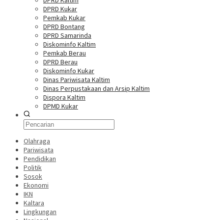
DPRD Kaltim
DPRD Kukar
Pemkab Kukar
DPRD Bontang
DPRD Samarinda
Diskominfo Kaltim
Pemkab Berau
DPRD Berau
Diskominfo Kukar
Dinas Pariwisata Kaltim
Dinas Perpustakaan dan Arsip Kaltim
Dispora Kaltim
DPMD Kukar
Olahraga
Pariwisata
Pendidikan
Politik
Sosok
Ekonomi
IKN
Kaltara
Lingkungan