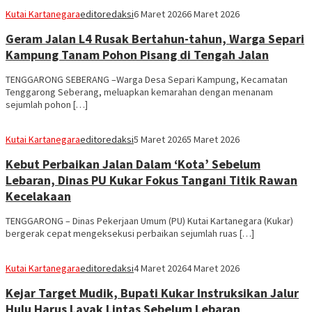
Kutai Kartanegara
editoredaksi
6 Maret 2026
6 Maret 2026
Geram Jalan L4 Rusak Bertahun-tahun, Warga Separi
Kampung Tanam Pohon Pisang di Tengah Jalan
TENGGARONG SEBERANG –Warga Desa Separi Kampung, Kecamatan
Tenggarong Seberang, meluapkan kemarahan dengan menanam
sejumlah pohon […]
Kutai Kartanegara
editoredaksi
5 Maret 2026
5 Maret 2026
Kebut Perbaikan Jalan Dalam ‘Kota’ Sebelum
Lebaran, Dinas PU Kukar Fokus Tangani Titik Rawan
Kecelakaan
TENGGARONG – Dinas Pekerjaan Umum (PU) Kutai Kartanegara (Kukar)
bergerak cepat mengeksekusi perbaikan sejumlah ruas […]
Kutai Kartanegara
editoredaksi
4 Maret 2026
4 Maret 2026
Kejar Target Mudik, Bupati Kukar Instruksikan Jalur
Hulu Harus Layak Lintas Sebelum Lebaran