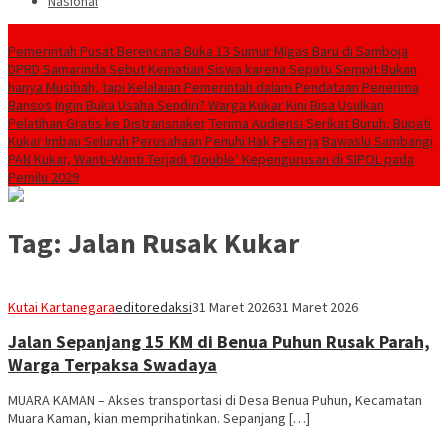
Nasional
Breaking News
Pemerintah Pusat Berencana Buka 13 Sumur Migas Baru di Samboja
DPRD Samarinda Sebut Kematian Siswa karena Sepatu Sempit Bukan
hanya Musibah, tapi Kelalaian Pemerintah dalam Pendataan Penerima
Bansos
Ingin Buka Usaha Sendiri? Warga Kukar Kini Bisa Usulkan
Pelatihan Gratis ke Distransnaker
Terima Audiensi Serikat Buruh, Bupati
Kukar Imbau Seluruh Perusahaan Penuhi Hak Pekerja
Bawaslu Sambangi
PAN Kukar, Wanti-Wanti Terjadi ‘Double’ Kepengurusan di SIPOL pada
Pemilu 2029
Tag:
Jalan Rusak Kukar
Kutai Kartanegara
editoredaksi
31 Maret 2026
31 Maret 2026
Jalan Sepanjang 15 KM di Benua Puhun Rusak Parah,
Warga Terpaksa Swadaya
MUARA KAMAN – Akses transportasi di Desa Benua Puhun, Kecamatan
Muara Kaman, kian memprihatinkan. Sepanjang […]