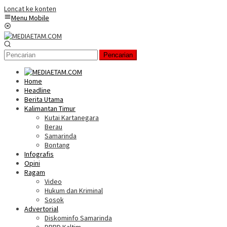
Loncat ke konten
Menu Mobile
Pencarian
Home
Headline
Berita Utama
Kalimantan Timur
Kutai Kartanegara
Berau
Samarinda
Bontang
Infografis
Opini
Ragam
Video
Hukum dan Kriminal
Sosok
Advertorial
Diskominfo Samarinda