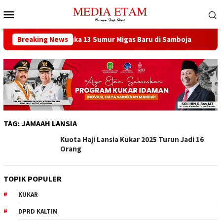
Loncat
Menu
ke
Mobile
konten
sat Berencana Buka 13 Sumur Migas Baru di Samboja
Breaking News
DPR
TAG:
JAMAAH LANSIA
Kuota Haji Lansia Kukar 2025 Turun Jadi 16
Orang
TOPIK POPULER
KUKAR
DPRD KALTIM