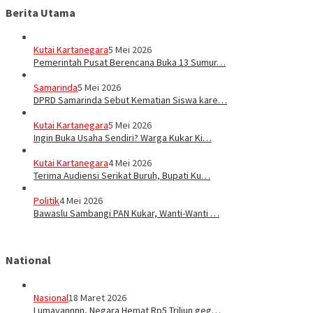
Berita Utama
Kutai Kartanegara
5 Mei 2026
Pemerintah Pusat Berencana Buka 13 Sumur…
Samarinda
5 Mei 2026
DPRD Samarinda Sebut Kematian Siswa kare…
Kutai Kartanegara
5 Mei 2026
Ingin Buka Usaha Sendiri? Warga Kukar Ki…
Kutai Kartanegara
4 Mei 2026
Terima Audiensi Serikat Buruh, Bupati Ku…
Politik
4 Mei 2026
Bawaslu Sambangi PAN Kukar, Wanti-Wanti …
National
Nasional
18 Maret 2026
Lumayannnn, Negara Hemat Rp5 Triliun geg…