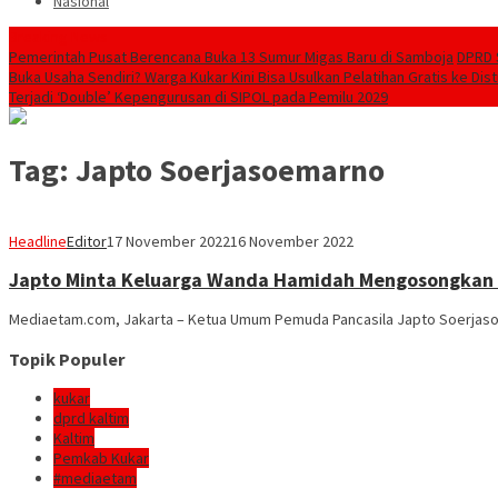
Nasional
Breaking News
Pemerintah Pusat Berencana Buka 13 Sumur Migas Baru di Samboja
DPRD 
Buka Usaha Sendiri? Warga Kukar Kini Bisa Usulkan Pelatihan Gratis ke Dis
Terjadi ‘Double’ Kepengurusan di SIPOL pada Pemilu 2029
Tag:
Japto Soerjasoemarno
Headline
Editor
17 November 2022
16 November 2022
Japto Minta Keluarga Wanda Hamidah Mengosongkan
Mediaetam.com, Jakarta – Ketua Umum Pemuda Pancasila Japto Soerjas
Topik Populer
kukar
dprd kaltim
Kaltim
Pemkab Kukar
#mediaetam