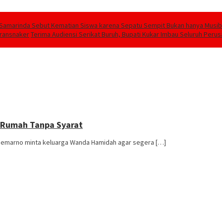
Samarinda Sebut Kematian Siswa karena Sepatu Sempit Bukan hanya Musiba
transnaker
Terima Audiensi Serikat Buruh, Bupati Kukar Imbau Seluruh Peru
 Rumah Tanpa Syarat
oemarno minta keluarga Wanda Hamidah agar segera […]