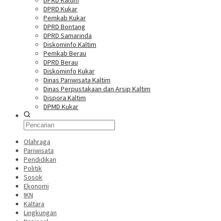
DPRD Kaltim
DPRD Kukar
Pemkab Kukar
DPRD Bontang
DPRD Samarinda
Diskominfo Kaltim
Pemkab Berau
DPRD Berau
Diskominfo Kukar
Dinas Pariwisata Kaltim
Dinas Perpustakaan dan Arsip Kaltim
Dispora Kaltim
DPMD Kukar
Olahraga
Pariwisata
Pendidikan
Politik
Sosok
Ekonomi
IKN
Kaltara
Lingkungan