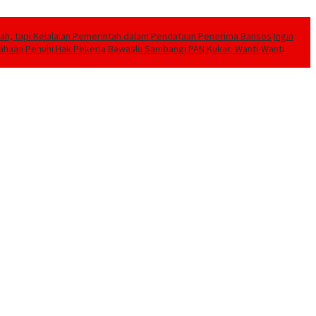
h, tapi Kelalaian Pemerintah dalam Pendataan Penerima Bansos
Ingin
sahaan Penuhi Hak Pekerja
Bawaslu Sambangi PAN Kukar, Wanti-Wanti