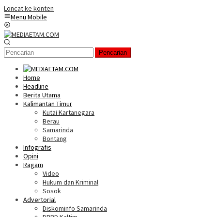
Loncat ke konten
Menu Mobile
Pencarian
Home
Headline
Berita Utama
Kalimantan Timur
Kutai Kartanegara
Berau
Samarinda
Bontang
Infografis
Opini
Ragam
Video
Hukum dan Kriminal
Sosok
Advertorial
Diskominfo Samarinda