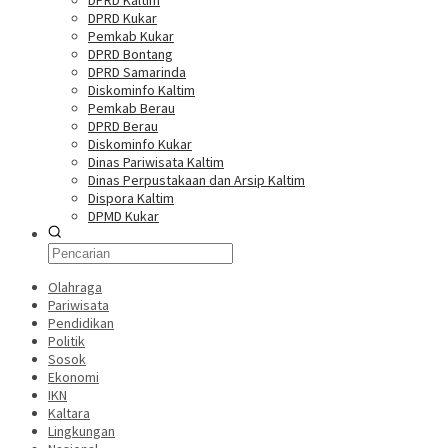
DPRD Kaltim
DPRD Kukar
Pemkab Kukar
DPRD Bontang
DPRD Samarinda
Diskominfo Kaltim
Pemkab Berau
DPRD Berau
Diskominfo Kukar
Dinas Pariwisata Kaltim
Dinas Perpustakaan dan Arsip Kaltim
Dispora Kaltim
DPMD Kukar
Olahraga
Pariwisata
Pendidikan
Politik
Sosok
Ekonomi
IKN
Kaltara
Lingkungan