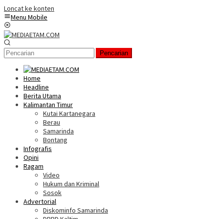
Loncat ke konten
Menu Mobile
Pencarian
Home
Headline
Berita Utama
Kalimantan Timur
Kutai Kartanegara
Berau
Samarinda
Bontang
Infografis
Opini
Ragam
Video
Hukum dan Kriminal
Sosok
Advertorial
Diskominfo Samarinda