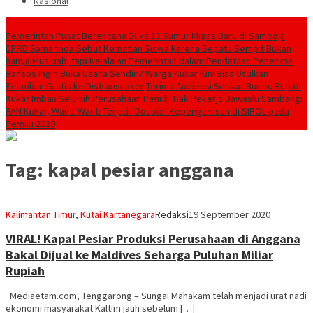
Nasional
Breaking News
Pemerintah Pusat Berencana Buka 13 Sumur Migas Baru di Samboja
DPRD Samarinda Sebut Kematian Siswa karena Sepatu Sempit Bukan
hanya Musibah, tapi Kelalaian Pemerintah dalam Pendataan Penerima
Bansos
Ingin Buka Usaha Sendiri? Warga Kukar Kini Bisa Usulkan
Pelatihan Gratis ke Distransnaker
Terima Audiensi Serikat Buruh, Bupati
Kukar Imbau Seluruh Perusahaan Penuhi Hak Pekerja
Bawaslu Sambangi
PAN Kukar, Wanti-Wanti Terjadi ‘Double’ Kepengurusan di SIPOL pada
Pemilu 2029
Tag:
kapal pesiar anggana
Kalimantan Timur
,
Kutai Kartanegara
Redaksi
19 September 2020
VIRAL! Kapal Pesiar Produksi Perusahaan di Anggana
Bakal Dijual ke Maldives Seharga Puluhan Miliar
Rupiah
Mediaetam.com, Tenggarong – Sungai Mahakam telah menjadi urat nadi
ekonomi masyarakat Kaltim jauh sebelum […]