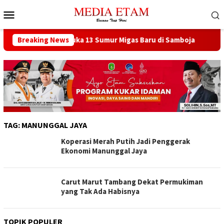
Loncat
Menu
ke
Mobile
konten
t Berencana Buka 13 Sumur Migas Baru di Samboja
Breaking News
DPRD 
TAG:
MANUNGGAL JAYA
Koperasi Merah Putih Jadi Penggerak
Ekonomi Manunggal Jaya
Carut Marut Tambang Dekat Permukiman
yang Tak Ada Habisnya
TOPIK POPULER