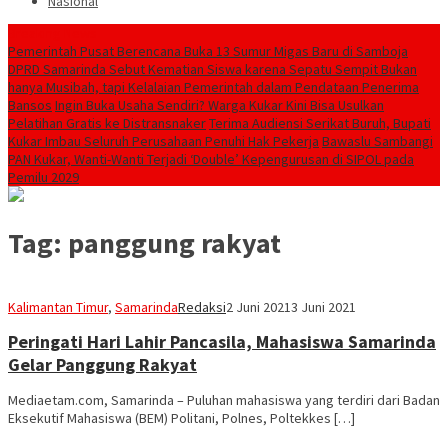
Nasional
Breaking News
Pemerintah Pusat Berencana Buka 13 Sumur Migas Baru di Samboja
DPRD Samarinda Sebut Kematian Siswa karena Sepatu Sempit Bukan
hanya Musibah, tapi Kelalaian Pemerintah dalam Pendataan Penerima
Bansos
Ingin Buka Usaha Sendiri? Warga Kukar Kini Bisa Usulkan
Pelatihan Gratis ke Distransnaker
Terima Audiensi Serikat Buruh, Bupati
Kukar Imbau Seluruh Perusahaan Penuhi Hak Pekerja
Bawaslu Sambangi
PAN Kukar, Wanti-Wanti Terjadi ‘Double’ Kepengurusan di SIPOL pada
Pemilu 2029
Tag:
panggung rakyat
Kalimantan Timur
,
Samarinda
Redaksi
2 Juni 2021
3 Juni 2021
Peringati Hari Lahir Pancasila, Mahasiswa Samarinda
Gelar Panggung Rakyat
Mediaetam.com, Samarinda – Puluhan mahasiswa yang terdiri dari Badan
Eksekutif Mahasiswa (BEM) Politani, Polnes, Poltekkes […]