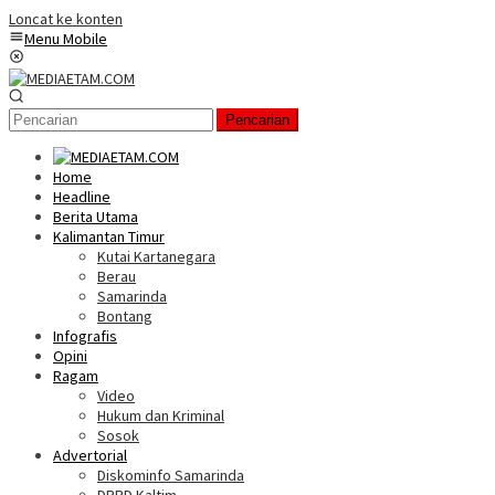
Loncat ke konten
Menu Mobile
Pencarian
Home
Headline
Berita Utama
Kalimantan Timur
Kutai Kartanegara
Berau
Samarinda
Bontang
Infografis
Opini
Ragam
Video
Hukum dan Kriminal
Sosok
Advertorial
Diskominfo Samarinda