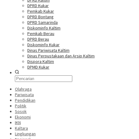
DPRD Kaltim
DPRD Kukar
Pemkab Kukar
DPRD Bontang
DPRD Samarinda
Diskominfo Kaltim
Pemkab Berau
DPRD Berau
Diskominfo Kukar
Dinas Pariwisata Kaltim
Dinas Perpustakaan dan Arsip Kaltim
Dispora Kaltim
DPMD Kukar
Olahraga
Pariwisata
Pendidikan
Politik
Sosok
Ekonomi
IKN
Kaltara
Lingkungan