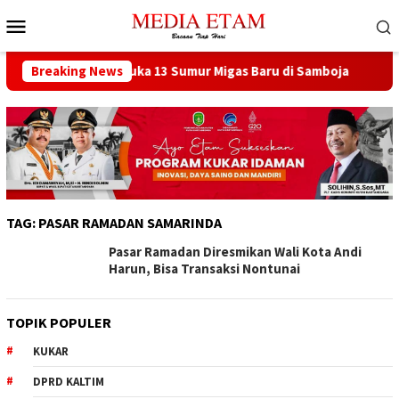
Loncat
Menu
ke
Mobile
konten
at Berencana Buka 13 Sumur Migas Baru di Samboja
Breaking News
DPRD
TAG:
PASAR RAMADAN SAMARINDA
Pasar Ramadan Diresmikan Wali Kota Andi
Harun, Bisa Transaksi Nontunai
TOPIK POPULER
KUKAR
DPRD KALTIM