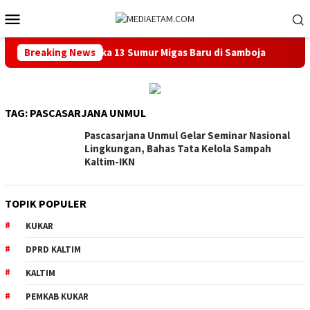
Loncat
Menu
ke
Mobile
konten
usat Berencana Buka 13 Sumur Migas Baru di Samboja
Breaking News
DP
TAG:
PASCASARJANA UNMUL
Pascasarjana Unmul Gelar Seminar Nasional
Lingkungan, Bahas Tata Kelola Sampah
Kaltim-IKN
TOPIK POPULER
KUKAR
DPRD KALTIM
KALTIM
PEMKAB KUKAR