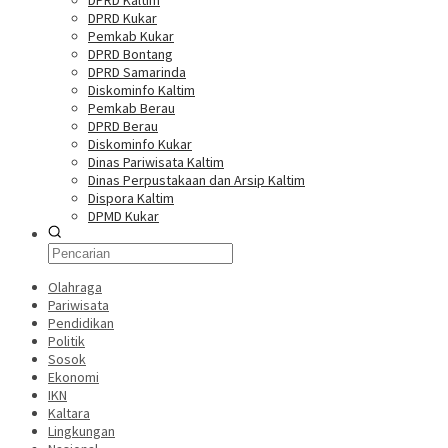
DPRD Kaltim
DPRD Kukar
Pemkab Kukar
DPRD Bontang
DPRD Samarinda
Diskominfo Kaltim
Pemkab Berau
DPRD Berau
Diskominfo Kukar
Dinas Pariwisata Kaltim
Dinas Perpustakaan dan Arsip Kaltim
Dispora Kaltim
DPMD Kukar
Olahraga
Pariwisata
Pendidikan
Politik
Sosok
Ekonomi
IKN
Kaltara
Lingkungan