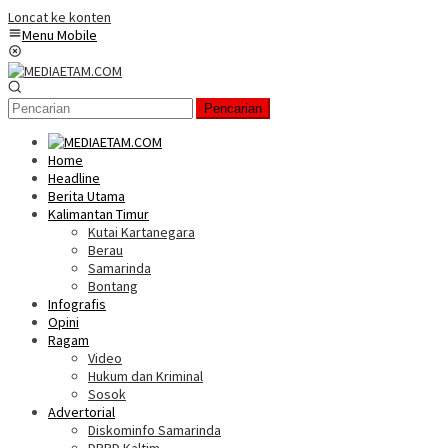
Loncat ke konten
Menu Mobile
Pencarian
Home
Headline
Berita Utama
Kalimantan Timur
Kutai Kartanegara
Berau
Samarinda
Bontang
Infografis
Opini
Ragam
Video
Hukum dan Kriminal
Sosok
Advertorial
Diskominfo Samarinda