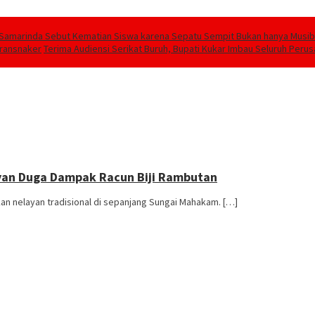
Samarinda Sebut Kematian Siswa karena Sepatu Sempit Bukan hanya Musiba
transnaker
Terima Audiensi Serikat Buruh, Bupati Kukar Imbau Seluruh Peru
an Duga Dampak Racun Biji Rambutan
n nelayan tradisional di sepanjang Sungai Mahakam. […]