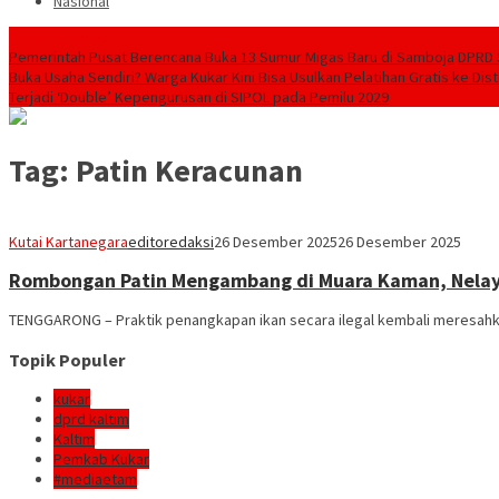
Nasional
Breaking News
Pemerintah Pusat Berencana Buka 13 Sumur Migas Baru di Samboja
DPRD 
Buka Usaha Sendiri? Warga Kukar Kini Bisa Usulkan Pelatihan Gratis ke Dis
Terjadi ‘Double’ Kepengurusan di SIPOL pada Pemilu 2029
Tag:
Patin Keracunan
Kutai Kartanegara
editoredaksi
26 Desember 2025
26 Desember 2025
Rombongan Patin Mengambang di Muara Kaman, Nelay
TENGGARONG – Praktik penangkapan ikan secara ilegal kembali meresahka
Topik Populer
kukar
dprd kaltim
Kaltim
Pemkab Kukar
#mediaetam