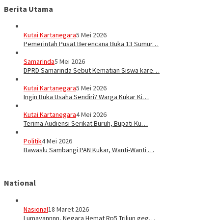
Berita Utama
Kutai Kartanegara
5 Mei 2026
Pemerintah Pusat Berencana Buka 13 Sumur…
Samarinda
5 Mei 2026
DPRD Samarinda Sebut Kematian Siswa kare…
Kutai Kartanegara
5 Mei 2026
Ingin Buka Usaha Sendiri? Warga Kukar Ki…
Kutai Kartanegara
4 Mei 2026
Terima Audiensi Serikat Buruh, Bupati Ku…
Politik
4 Mei 2026
Bawaslu Sambangi PAN Kukar, Wanti-Wanti …
National
Nasional
18 Maret 2026
Lumayannnn, Negara Hemat Rp5 Triliun geg…