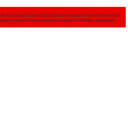
h, tapi Kelalaian Pemerintah dalam Pendataan Penerima Bansos
Ingin
sahaan Penuhi Hak Pekerja
Bawaslu Sambangi PAN Kukar, Wanti-Wanti