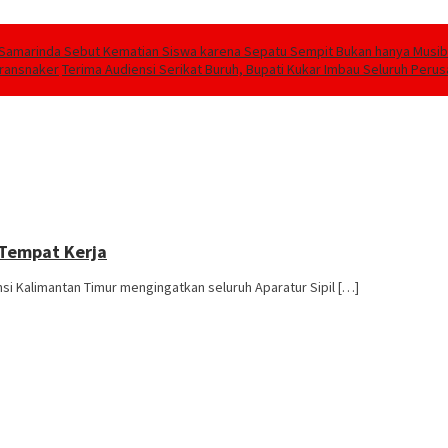
Samarinda Sebut Kematian Siswa karena Sepatu Sempit Bukan hanya Musiba
transnaker
Terima Audiensi Serikat Buruh, Bupati Kukar Imbau Seluruh Peru
 Tempat Kerja
Kalimantan Timur mengingatkan seluruh Aparatur Sipil […]