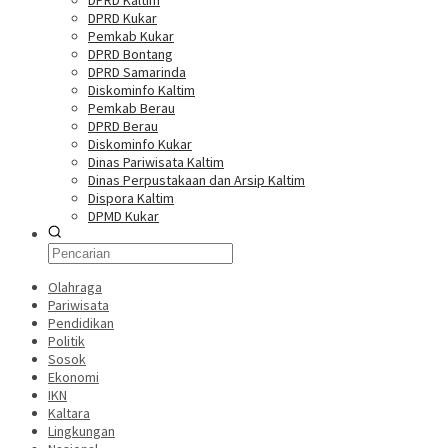
DPRD Kaltim
DPRD Kukar
Pemkab Kukar
DPRD Bontang
DPRD Samarinda
Diskominfo Kaltim
Pemkab Berau
DPRD Berau
Diskominfo Kukar
Dinas Pariwisata Kaltim
Dinas Perpustakaan dan Arsip Kaltim
Dispora Kaltim
DPMD Kukar
Olahraga
Pariwisata
Pendidikan
Politik
Sosok
Ekonomi
IKN
Kaltara
Lingkungan