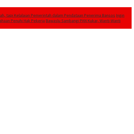
h, tapi Kelalaian Pemerintah dalam Pendataan Penerima Bansos
Ingin
sahaan Penuhi Hak Pekerja
Bawaslu Sambangi PAN Kukar, Wanti-Wanti