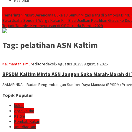
Nasional
Breaking News
Pemerintah Pusat Berencana Buka 13 Sumur Migas Baru di Samboja
DPRD 
Buka Usaha Sendiri? Warga Kukar Kini Bisa Usulkan Pelatihan Gratis ke Dis
Terjadi ‘Double’ Kepengurusan di SIPOL pada Pemilu 2029
Tag:
pelatihan ASN Kaltim
Kalimantan Timur
editoredaksi
5 Agustus 2025
5 Agustus 2025
BPSDM Kaltim Minta ASN Jangan Suka Marah-Marah di
SAMARINDA – Badan Pengembangan Sumber Daya Manusia (BPSDM) Provinsi 
Topik Populer
kukar
dprd kaltim
Kaltim
Pemkab Kukar
#mediaetam