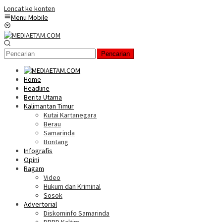
Loncat ke konten
Menu Mobile
Pencarian
Home
Headline
Berita Utama
Kalimantan Timur
Kutai Kartanegara
Berau
Samarinda
Bontang
Infografis
Opini
Ragam
Video
Hukum dan Kriminal
Sosok
Advertorial
Diskominfo Samarinda