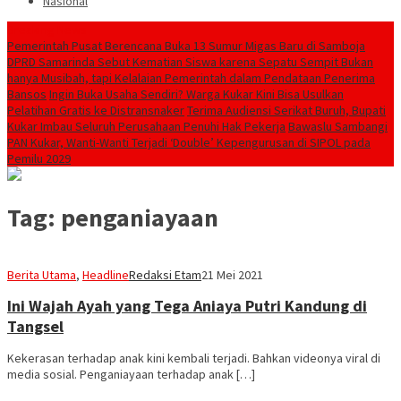
Nasional
Breaking News
Pemerintah Pusat Berencana Buka 13 Sumur Migas Baru di Samboja
DPRD Samarinda Sebut Kematian Siswa karena Sepatu Sempit Bukan
hanya Musibah, tapi Kelalaian Pemerintah dalam Pendataan Penerima
Bansos
Ingin Buka Usaha Sendiri? Warga Kukar Kini Bisa Usulkan
Pelatihan Gratis ke Distransnaker
Terima Audiensi Serikat Buruh, Bupati
Kukar Imbau Seluruh Perusahaan Penuhi Hak Pekerja
Bawaslu Sambangi
PAN Kukar, Wanti-Wanti Terjadi ‘Double’ Kepengurusan di SIPOL pada
Pemilu 2029
Tag:
penganiayaan
Berita Utama
,
Headline
Redaksi Etam
21 Mei 2021
Ini Wajah Ayah yang Tega Aniaya Putri Kandung di
Tangsel
Kekerasan terhadap anak kini kembali terjadi. Bahkan videonya viral di
media sosial. Penganiayaan terhadap anak […]