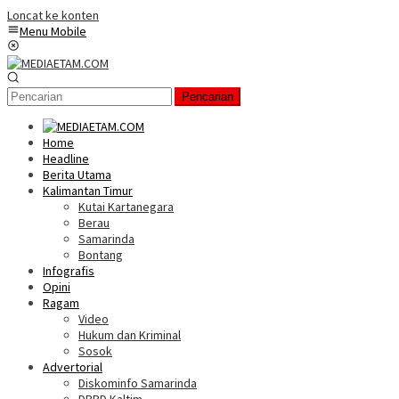
Loncat ke konten
Menu Mobile
Pencarian
Home
Headline
Berita Utama
Kalimantan Timur
Kutai Kartanegara
Berau
Samarinda
Bontang
Infografis
Opini
Ragam
Video
Hukum dan Kriminal
Sosok
Advertorial
Diskominfo Samarinda