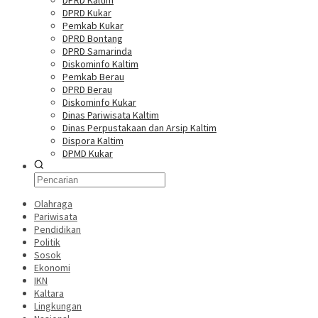
DPRD Kaltim
DPRD Kukar
Pemkab Kukar
DPRD Bontang
DPRD Samarinda
Diskominfo Kaltim
Pemkab Berau
DPRD Berau
Diskominfo Kukar
Dinas Pariwisata Kaltim
Dinas Perpustakaan dan Arsip Kaltim
Dispora Kaltim
DPMD Kukar
Olahraga
Pariwisata
Pendidikan
Politik
Sosok
Ekonomi
IKN
Kaltara
Lingkungan