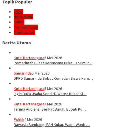
Topik Populer
kukar
dprd kaltim
Kaltim
Pemkab Kukar
#mediaetam
Berita Utama
Kutai Kartanegara
5 Mei 2026
Pemerintah Pusat Berencana Buka 13 Sumur…
Samarinda
5 Mei 2026
DPRD Samarinda Sebut Kematian Siswa kare…
Kutai Kartanegara
5 Mei 2026
Ingin Buka Usaha Sendiri? Warga Kukar Ki…
Kutai Kartanegara
4 Mei 2026
Terima Audiensi Serikat Buruh, Bupati Ku…
Politik
4 Mei 2026
Bawaslu Sambangi PAN Kukar, Wanti-Wanti …