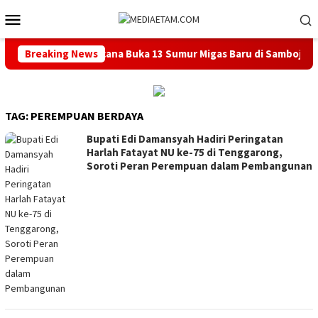
Loncat
Menu
ke
Mobile
konten
ntah Pusat Berencana Buka 13 Sumur Migas Baru di Samboja
Breaking News
TAG:
PEREMPUAN BERDAYA
Bupati Edi Damansyah Hadiri Peringatan
Harlah Fatayat NU ke-75 di Tenggarong,
Soroti Peran Perempuan dalam Pembangunan