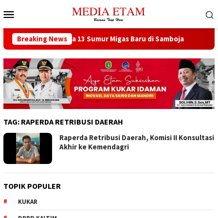
Loncat
Menu
ke
Mobile
konten
 Berencana Buka 13 Sumur Migas Baru di Samboja
Breaking News
DPRD S
TAG:
RAPERDA RETRIBUSI DAERAH
Raperda Retribusi Daerah, Komisi II Konsultasi
Akhir ke Kemendagri
TOPIK POPULER
KUKAR