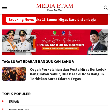
Loncat
Menu
ke
Mobile
konten
at Berencana Buka 13 Sumur Migas Baru di Samboja
Breaking News
DPRD
TAG:
SURAT EDARAN BANGUNKAN SAHUR
Cegah Perkelahian dan Pesta Miras Berkedok
Bangunkan Sahur, Dua Desa di Kota Bangun
Terbitkan Surat Edaran Tegas
TOPIK POPULER
KUKAR
DPRD KALTIM