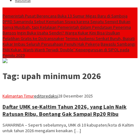
Nasional
Breaking News
Pemerintah Pusat Berencana Buka 13 Sumur Migas Baru di Samboja
DPRD Samarinda Sebut Kematian Siswa karena Sepatu Sempit Bukan
hanya Musibah, tapi Kelalaian Pemerintah dalam Pendataan Penerima
Bansos
Ingin Buka Usaha Sendiri? Warga Kukar Kini Bisa Usulkan
Pelatihan Gratis ke Distransnaker
Terima Audiensi Serikat Buruh, Bupati
Kukar Imbau Seluruh Perusahaan Penuhi Hak Pekerja
Bawaslu Sambangi
PAN Kukar, Wanti-Wanti Terjadi ‘Double’ Kepengurusan di SIPOL pada
Pemilu 2029
Tag:
upah minimum 2026
Kalimantan Timur
editoredaksi
28 Desember 2025
Daftar UMK se-Kaltim Tahun 2026, yang Lain Naik
Ratusan Ribu, Bontang Gak Sampai Rp20 Ribu
SAMARINDA – Seperti sebelumnya, UMK di 10 kabupaten/kota di Kaltim
untuk tahun 2026 mengalami kenaikan. […]