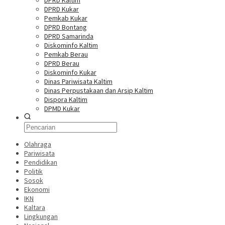
DPRD Kaltim
DPRD Kukar
Pemkab Kukar
DPRD Bontang
DPRD Samarinda
Diskominfo Kaltim
Pemkab Berau
DPRD Berau
Diskominfo Kukar
Dinas Pariwisata Kaltim
Dinas Perpustakaan dan Arsip Kaltim
Dispora Kaltim
DPMD Kukar
Olahraga
Pariwisata
Pendidikan
Politik
Sosok
Ekonomi
IKN
Kaltara
Lingkungan