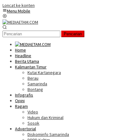
Loncat ke konten
Menu Mobile
Pencarian
Home
Headline
Berita Utama
Kalimantan Timur
Kutai Kartanegara
Berau
Samarinda
Bontang
Infografis
Opini
Ragam
Video
Hukum dan Kriminal
Sosok
Advertorial
Diskominfo Samarinda