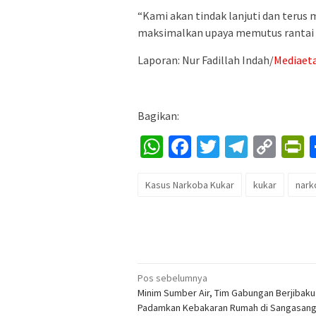
“Kami akan tindak lanjuti dan terus
maksimalkan upaya memutus rantai p
Laporan: Nur Fadillah Indah/
Mediaet
Bagikan:
WhatsApp
Facebook
Twitter
Telegr
Cop
P
Lin
Kasus Narkoba Kukar
kukar
nark
Navigasi
Pos sebelumnya
Minim Sumber Air, Tim Gabungan Berjibaku
pos
Padamkan Kebakaran Rumah di Sangasang