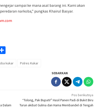
 mengejar sampai ke mana asal barang ini. Kami akan
eredaran narkoba,” pungkas Khairul Basyar.
am.com
am
y
rintFriendly
Share
k
oba kukar
Polres Kukar
SEBARKAN
Pos berikutnya
“Tolong, Pak Bupati!” Hasil Panen Padi di Bukit Biru
a Dalam
Turun akibat Gulma dan Hama Membandel di Tengah