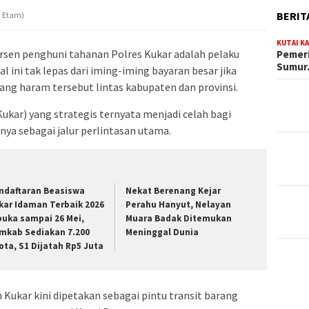
BERIT
a Etam)
KUTAI K
ersen penghuni tahanan Polres Kukar adalah pelaku
Pemeri
Sumu
l ini tak lepas dari iming-iming bayaran besar jika
ng haram tersebut lintas kabupaten dan provinsi.
ukar) yang strategis ternyata menjadi celah bagi
nya sebagai jalur perlintasan utama.
ndaftaran Beasiswa
Nekat Berenang Kejar
kar Idaman Terbaik 2026
Perahu Hanyut, Nelayan
buka sampai 26 Mei,
Muara Badak Ditemukan
mkab Sediakan 7.200
Meninggal Dunia
ota, S1 Dijatah Rp5 Juta
h Kukar kini dipetakan sebagai pintu transit barang