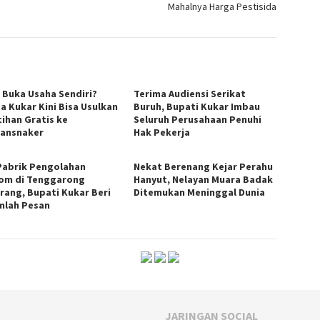
Mahalnya Harga Pestisida
n Buka Usaha Sendiri?
Terima Audiensi Serikat
a Kukar Kini Bisa Usulkan
Buruh, Bupati Kukar Imbau
tihan Gratis ke
Seluruh Perusahaan Penuhi
ransnaker
Hak Pekerja
Pabrik Pengolahan
Nekat Berenang Kejar Perahu
om di Tenggarong
Hanyut, Nelayan Muara Badak
rang, Bupati Kukar Beri
Ditemukan Meninggal Dunia
mlah Pesan
JARINGAN SOCIAL