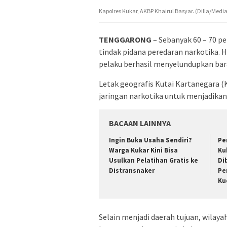
Kapolres Kukar, AKBP Khairul Basyar. (Dilla/Medi
TENGGARONG
– Sebanyak 60 – 70 p
tindak pidana peredaran narkotika. Ha
pelaku berhasil menyelundupkan bara
Letak geografis Kutai Kartanegara (K
jaringan narkotika untuk menjadikan
BACAAN LAINNYA
Ingin Buka Usaha Sendiri?
Pe
Warga Kukar Kini Bisa
Ku
Usulkan Pelatihan Gratis ke
Di
Distransnaker
Pe
Ku
Selain menjadi daerah tujuan, wilaya