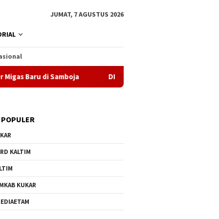
JUMAT, 7 AGUSTUS 2026
RIAL
asional
u di Samboja
DPRD Samarinda Sebut Kematian Siswa kar
 POPULER
KAR
RD KALTIM
LTIM
MKAB KUKAR
EDIAETAM