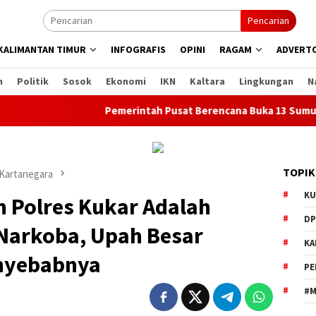
Pencarian
KALIMANTAN TIMUR
INFOGRAFIS
OPINI
RAGAM
ADVERTO
n
Politik
Sosok
Ekonomi
IKN
Kaltara
Lingkungan
N
Pemerintah Pusat Berencana Buka 13 Sumur Migas Bar
TOPIK
 Kartanegara
KU
n Polres Kukar Adalah
DP
 Narkoba, Upah Besar
KA
enyebabnya
PE
#M