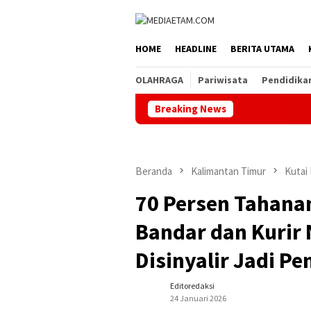
Loncat
ke
konten
HOME
HEADLINE
BERITA UTAMA
OLAHRAGA
Pariwisata
Pendidika
Breaking News
Beranda
Kalimantan Timur
Kutai
70 Persen Tahana
Bandar dan Kurir
Disinyalir Jadi P
Editoredaksi
24 Januari 2026