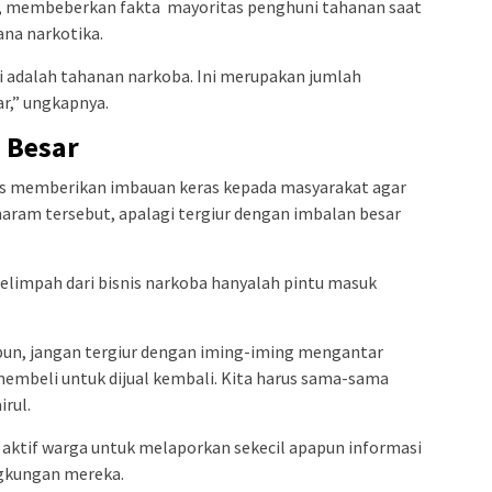
r, membeberkan fakta mayoritas penghuni tahanan saat
ana narkotika.
i adalah tahanan narkoba. Ini merupakan jumlah
ar,” ungkapnya.
 Besar
es memberikan imbauan keras kepada masyarakat agar
haram tersebut, apalagi tergiur dengan imbalan besar
elimpah dari bisnis narkoba hanyalah pintu masuk
un, jangan tergiur dengan iming-iming mengantar
embeli untuk dijual kembali. Kita harus sama-sama
rul.
 aktif warga untuk melaporkan sekecil apapun informasi
ingkungan mereka.