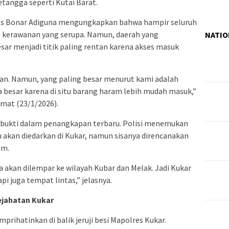
tangga seperti Kutai Barat.
es Bonar Adiguna mengungkapkan bahwa hampir seluruh
t kerawanan yang serupa. Namun, daerah yang
NATIO
ar menjadi titik paling rentan karena akses masuk
. Namun, yang paling besar menurut kami adalah
 besar karena di situ barang haram lebih mudah masuk,”
mat (23/1/2026).
 terbukti dalam penangkapan terbaru. Polisi menemukan
 akan diedarkan di Kukar, namun sisanya direncanakan
am.
a akan dilempar ke wilayah Kubar dan Melak. Jadi Kukar
pi juga tempat lintas,” jelasnya.
ejahatan Kukar
prihatinkan di balik jeruji besi Mapolres Kukar.