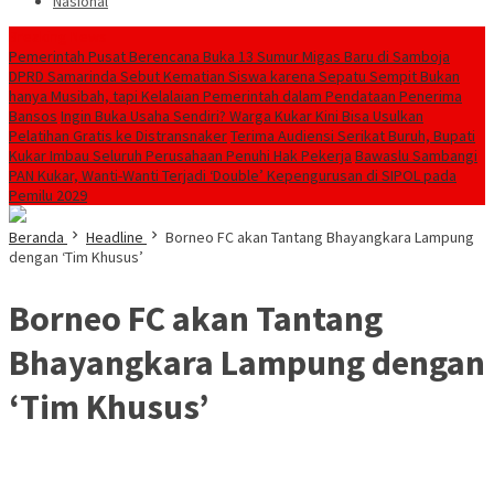
Nasional
Breaking News
Pemerintah Pusat Berencana Buka 13 Sumur Migas Baru di Samboja
DPRD Samarinda Sebut Kematian Siswa karena Sepatu Sempit Bukan
hanya Musibah, tapi Kelalaian Pemerintah dalam Pendataan Penerima
Bansos
Ingin Buka Usaha Sendiri? Warga Kukar Kini Bisa Usulkan
Pelatihan Gratis ke Distransnaker
Terima Audiensi Serikat Buruh, Bupati
Kukar Imbau Seluruh Perusahaan Penuhi Hak Pekerja
Bawaslu Sambangi
PAN Kukar, Wanti-Wanti Terjadi ‘Double’ Kepengurusan di SIPOL pada
Pemilu 2029
Beranda
Headline
Borneo FC akan Tantang Bhayangkara Lampung
dengan ‘Tim Khusus’
Borneo FC akan Tantang
Bhayangkara Lampung dengan
‘Tim Khusus’