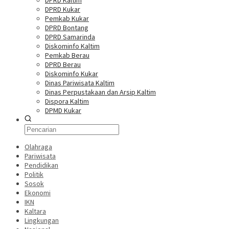
DPRD Kaltim
DPRD Kukar
Pemkab Kukar
DPRD Bontang
DPRD Samarinda
Diskominfo Kaltim
Pemkab Berau
DPRD Berau
Diskominfo Kukar
Dinas Pariwisata Kaltim
Dinas Perpustakaan dan Arsip Kaltim
Dispora Kaltim
DPMD Kukar
Olahraga
Pariwisata
Pendidikan
Politik
Sosok
Ekonomi
IKN
Kaltara
Lingkungan