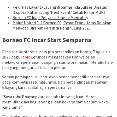
Kejurnas Layang-Layang di Samarinda Sukses Digelar,
Dispora Kaltim Janji ‘Next Event’ Cetak Rekor MURI
Borneo FC Idap Penyakit Fragile Mentality
Malut United 3-2 Borneo FC, Pesut Etam Harus Relakan
Mahkota Direbut Persib di Penghujung 2025
Borneo FC Incar Start Sempurna
Pada sesi konferensi pers pra pertandingan Kamis, 7 Agustus
2025 pagi.
Fabio
Lefundes mengatakan timnya telah
melakukan persiapan panjang selama pra musim. Melalui hari-
hari yang menguras fisik dan pikiran.
Semua persiapan itu, baru akan benar-benar dilihat hasilnya
pada kompetisi sesungguhnya. Dan pertandingan melawan
Bhayangkara, adalah ujian pertamanya.
“Saya tahu Bhayangkara adalah tim yang kuat. Mereka
memiliki skuad bagus yang sudah bekerja sama dalam waktu
yang lama.”
“Tapi ini rumah kita. Kami akan bekerja keras untuk mendapat