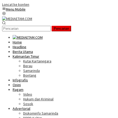
Loncat ke konten
Menu Mobile
Pencarian
Home
Headline
Berita Utama
Kalimantan Timur
Kutai Kartanegara
Berau
Samarinda
Bontang
Infografis
Opini
Ragam
Video
Hukum dan Kriminal
Sosok
Advertorial
Diskominfo Samarinda