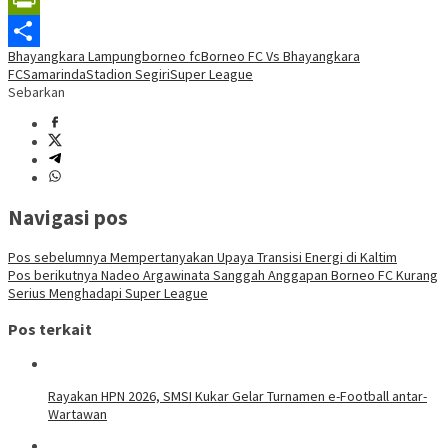
Link
PrintFriendly
Bhayangkara Lampung
borneo fc
Borneo FC Vs Bhayangkara
Share
FC
Samarinda
Stadion Segiri
Super League
Sebarkan
Navigasi pos
Pos sebelumnya
Mempertanyakan Upaya Transisi Energi di Kaltim
Pos berikutnya
Nadeo Argawinata Sanggah Anggapan Borneo FC Kurang
Serius Menghadapi Super League
Pos terkait
Rayakan HPN 2026, SMSI Kukar Gelar Turnamen e-Football antar-
Wartawan