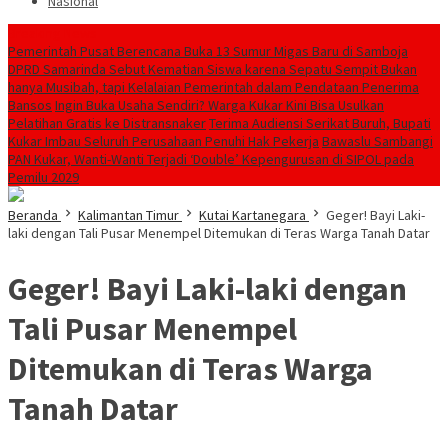
Nasional
Breaking News
Pemerintah Pusat Berencana Buka 13 Sumur Migas Baru di Samboja
DPRD Samarinda Sebut Kematian Siswa karena Sepatu Sempit Bukan
hanya Musibah, tapi Kelalaian Pemerintah dalam Pendataan Penerima
Bansos
Ingin Buka Usaha Sendiri? Warga Kukar Kini Bisa Usulkan
Pelatihan Gratis ke Distransnaker
Terima Audiensi Serikat Buruh, Bupati
Kukar Imbau Seluruh Perusahaan Penuhi Hak Pekerja
Bawaslu Sambangi
PAN Kukar, Wanti-Wanti Terjadi ‘Double’ Kepengurusan di SIPOL pada
Pemilu 2029
Beranda
Kalimantan Timur
Kutai Kartanegara
Geger! Bayi Laki-
laki dengan Tali Pusar Menempel Ditemukan di Teras Warga Tanah Datar
Geger! Bayi Laki-laki dengan
Tali Pusar Menempel
Ditemukan di Teras Warga
Tanah Datar