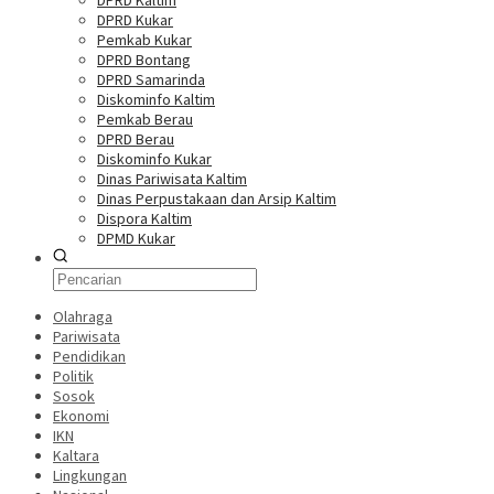
DPRD Kaltim
DPRD Kukar
Pemkab Kukar
DPRD Bontang
DPRD Samarinda
Diskominfo Kaltim
Pemkab Berau
DPRD Berau
Diskominfo Kukar
Dinas Pariwisata Kaltim
Dinas Perpustakaan dan Arsip Kaltim
Dispora Kaltim
DPMD Kukar
Olahraga
Pariwisata
Pendidikan
Politik
Sosok
Ekonomi
IKN
Kaltara
Lingkungan