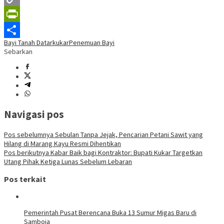
Copy
Link
PrintFriendly
Bayi Tanah Datar
kukar
Penemuan Bayi
Share
Sebarkan
Navigasi pos
Pos sebelumnya
Sebulan Tanpa Jejak, Pencarian Petani Sawit yang
Hilang di Marang Kayu Resmi Dihentikan
Pos berikutnya
Kabar Baik bagi Kontraktor: Bupati Kukar Targetkan
Utang Pihak Ketiga Lunas Sebelum Lebaran
Pos terkait
Pemerintah Pusat Berencana Buka 13 Sumur Migas Baru di
Samboja