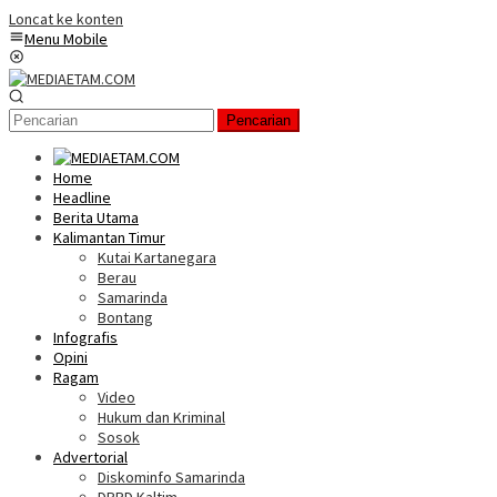
Loncat ke konten
Menu Mobile
Pencarian
Home
Headline
Berita Utama
Kalimantan Timur
Kutai Kartanegara
Berau
Samarinda
Bontang
Infografis
Opini
Ragam
Video
Hukum dan Kriminal
Sosok
Advertorial
Diskominfo Samarinda