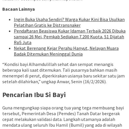
Bacaan Lainnya
Ingin Buka Usaha Sendiri? Warga Kukar Kini Bisa Usulkan
Pelatihan Gratis ke Distransnaker
Pendaftaran Beasiswa Kukar Idaman Terbaik 2026 Dibuka
sampai 26 Mei, Pemkab Sediakan 7.200 Kuota, S1 Dijatah
Rp5 Juta
Nekat Berenang Kejar Perahu Hanyut, Nelayan Muara
Badak Ditemukan Meninggal Dunia
“Kondisi bayi Alhamdulillah sehat dan sempat menangis
beberapa kali saat ditemukan. Tali pusarnya bahkan masih
menempel di perut, diperkirakan usianya baru sekitar satu jam
setelah dilahirkan,” ungkap Anwar, Senin (16/2/2026).
Pencarian Ibu Si Bayi
Guna mengungkap siapa orang tua yang tega membuang bayi
tersebut, Pemerintah Desa (Pemdes) Tanah Datar bergerak
cepat melakukan validasi data. Langkah utamanya adalah
mendata ulang seluruh Ibu Hamil (Bumil) yang ada di wilayah