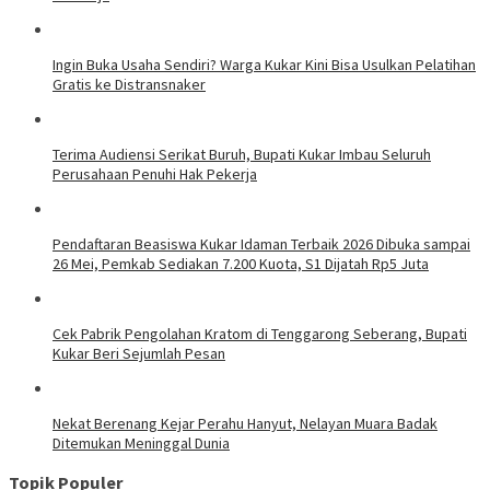
Ingin Buka Usaha Sendiri? Warga Kukar Kini Bisa Usulkan Pelatihan
Gratis ke Distransnaker
Terima Audiensi Serikat Buruh, Bupati Kukar Imbau Seluruh
Perusahaan Penuhi Hak Pekerja
Pendaftaran Beasiswa Kukar Idaman Terbaik 2026 Dibuka sampai
26 Mei, Pemkab Sediakan 7.200 Kuota, S1 Dijatah Rp5 Juta
Cek Pabrik Pengolahan Kratom di Tenggarong Seberang, Bupati
Kukar Beri Sejumlah Pesan
Nekat Berenang Kejar Perahu Hanyut, Nelayan Muara Badak
Ditemukan Meninggal Dunia
Topik Populer