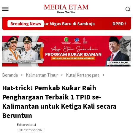
Loncat
Menu
ke
Mobile
konten
 Buka 13 Sumur Migas Baru di Samboja
Breaking News
DPRD Samarinda S
Beranda
Kalimantan Timur
Kutai Kartanegara
Hat-trick! Pemkab Kukar Raih
Penghargaan Terbaik 1 TPID se-
Kalimantan untuk Ketiga Kali secara
Beruntun
Editoredaksi
10 Desember 2025