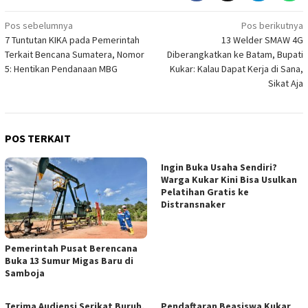
Navigasi
Pos sebelumnya
Pos berikutnya
7 Tuntutan KIKA pada Pemerintah
13 Welder SMAW 4G
pos
Terkait Bencana Sumatera, Nomor
Diberangkatkan ke Batam, Bupati
5: Hentikan Pendanaan MBG
Kukar: Kalau Dapat Kerja di Sana,
Sikat Aja
POS TERKAIT
Ingin Buka Usaha Sendiri?
Warga Kukar Kini Bisa Usulkan
Pelatihan Gratis ke
Distransnaker
Pemerintah Pusat Berencana
Buka 13 Sumur Migas Baru di
Samboja
Terima Audiensi Serikat Buruh,
Pendaftaran Beasiswa Kukar