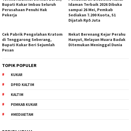
Bupati Kukar Imbau Seluruh
Idaman Terbaik 2026 Dibuka
Perusahaan Penuhi Hak
sampai 26 Mei, Pemkab
Pekerja
Sediakan 7.200 Kuota, S1
Dijatah Rp5 Juta
Cek Pabrik Pengolahan Kratom
Nekat Berenang Kejar Perahu
di Tenggarong Seberang,
Hanyut, Nelayan Muara Badak
Bupati Kukar Beri Sejumlah
Ditemukan Meninggal Dunia
Pesan
TOPIK POPULER
KUKAR
DPRD KALTIM
KALTIM
PEMKAB KUKAR
#MEDIAETAM