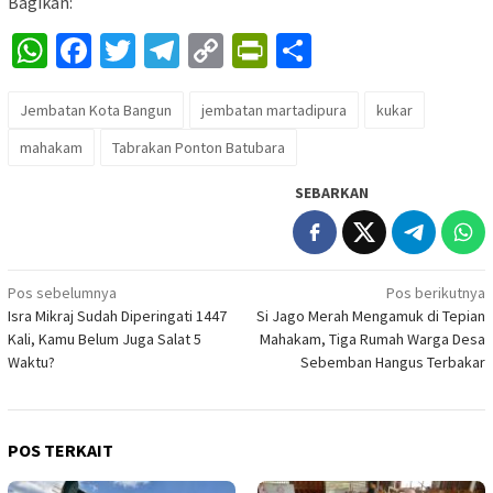
Bagikan:
WhatsApp
Facebook
Twitter
Telegram
Copy
PrintFriendly
Share
Link
Jembatan Kota Bangun
jembatan martadipura
kukar
mahakam
Tabrakan Ponton Batubara
SEBARKAN
Navigasi
Pos sebelumnya
Pos berikutnya
Isra Mikraj Sudah Diperingati 1447
Si Jago Merah Mengamuk di Tepian
pos
Kali, Kamu Belum Juga Salat 5
Mahakam, Tiga Rumah Warga Desa
Waktu?
Sebemban Hangus Terbakar
POS TERKAIT