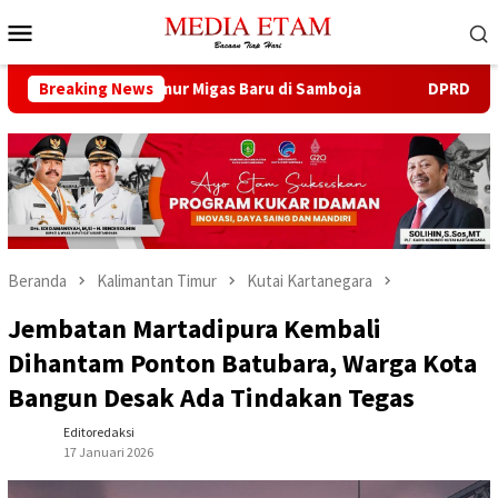
Loncat
Menu
ke
Mobile
konten
 Buka 13 Sumur Migas Baru di Samboja
Breaking News
DPRD Samarinda S
Beranda
Kalimantan Timur
Kutai Kartanegara
Jembatan Martadipura Kembali
Dihantam Ponton Batubara, Warga Kota
Bangun Desak Ada Tindakan Tegas
Editoredaksi
17 Januari 2026