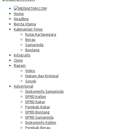
Home
Headline
Berita Utama
Kalimantan Timur
Kutai Kartanegara
Berau
Samarinda
Bontang
Infografis
Opini
Ragam
Video
Hukum dan Kriminal
Sosok
Advertorial
Diskominfo Samarinda
DPRD Kaltim
DPRD Kukar
Pemkab Kukar
DPRD Bontang
DPRD Samarinda
Diskominfo Kaltim
Pemkab Berau