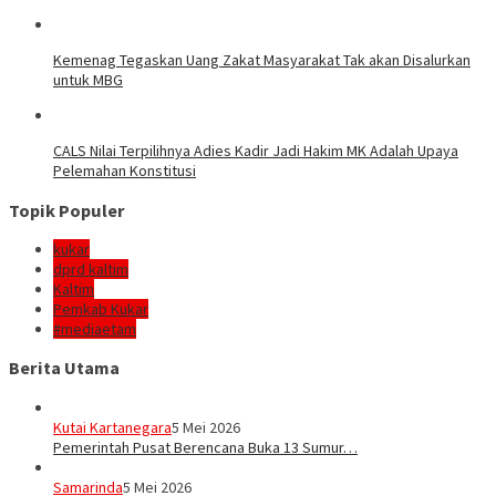
Kemenag Tegaskan Uang Zakat Masyarakat Tak akan Disalurkan
untuk MBG
CALS Nilai Terpilihnya Adies Kadir Jadi Hakim MK Adalah Upaya
Pelemahan Konstitusi
Topik Populer
kukar
dprd kaltim
Kaltim
Pemkab Kukar
#mediaetam
Berita Utama
Kutai Kartanegara
5 Mei 2026
Pemerintah Pusat Berencana Buka 13 Sumur…
Samarinda
5 Mei 2026