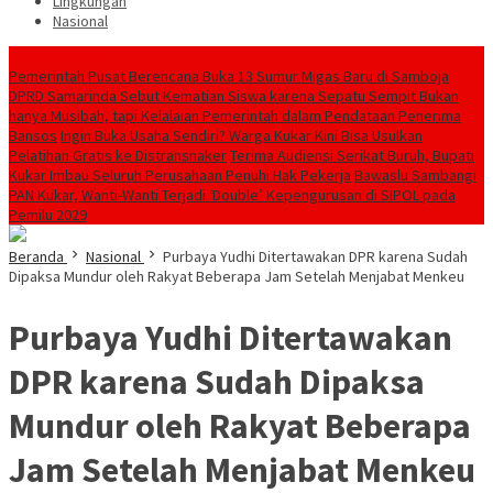
Lingkungan
Nasional
Breaking News
Pemerintah Pusat Berencana Buka 13 Sumur Migas Baru di Samboja
DPRD Samarinda Sebut Kematian Siswa karena Sepatu Sempit Bukan
hanya Musibah, tapi Kelalaian Pemerintah dalam Pendataan Penerima
Bansos
Ingin Buka Usaha Sendiri? Warga Kukar Kini Bisa Usulkan
Pelatihan Gratis ke Distransnaker
Terima Audiensi Serikat Buruh, Bupati
Kukar Imbau Seluruh Perusahaan Penuhi Hak Pekerja
Bawaslu Sambangi
PAN Kukar, Wanti-Wanti Terjadi ‘Double’ Kepengurusan di SIPOL pada
Pemilu 2029
Beranda
Nasional
Purbaya Yudhi Ditertawakan DPR karena Sudah
Dipaksa Mundur oleh Rakyat Beberapa Jam Setelah Menjabat Menkeu
Purbaya Yudhi Ditertawakan
DPR karena Sudah Dipaksa
Mundur oleh Rakyat Beberapa
Jam Setelah Menjabat Menkeu