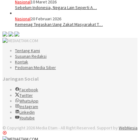
Nasional
10 Maret 2026
Sebelum Indonesia, Negara Lain Seperti A…
Nasional
20 Februari 2026
Kemenag Tegaskan Uang Zakat Masyarakat T…
Tentang Kami
Susunan Redaksi
Kontak
Pedoman Media Siber
Jaringan Social
Facebook
Twitter
WhatsApp
Instagram
Linkedin
Youtube
© Copyright 2026 Media Etam - All Right Reserved. Support by
WebNesia