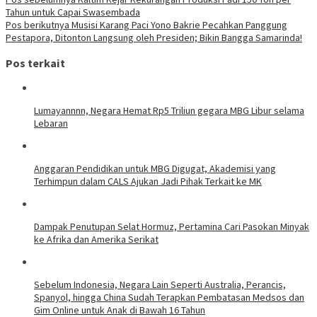
Tahun untuk Capai Swasembada
Pos berikutnya
Musisi Karang Paci Yono Bakrie Pecahkan Panggung
Pestapora, Ditonton Langsung oleh Presiden; Bikin Bangga Samarinda!
Pos terkait
Lumayannnn, Negara Hemat Rp5 Triliun gegara MBG Libur selama
Lebaran
Anggaran Pendidikan untuk MBG Digugat, Akademisi yang
Terhimpun dalam CALS Ajukan Jadi Pihak Terkait ke MK
Dampak Penutupan Selat Hormuz, Pertamina Cari Pasokan Minyak
ke Afrika dan Amerika Serikat
Sebelum Indonesia, Negara Lain Seperti Australia, Perancis,
Spanyol, hingga China Sudah Terapkan Pembatasan Medsos dan
Gim Online untuk Anak di Bawah 16 Tahun