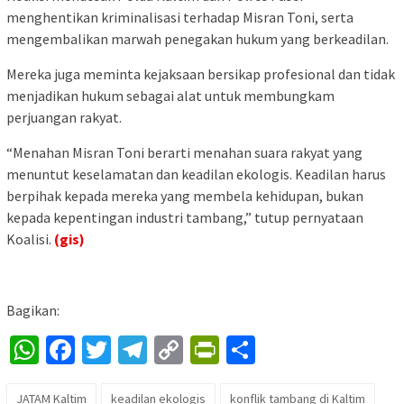
menghentikan kriminalisasi terhadap Misran Toni, serta
mengembalikan marwah penegakan hukum yang berkeadilan.
Mereka juga meminta kejaksaan bersikap profesional dan tidak
menjadikan hukum sebagai alat untuk membungkam
perjuangan rakyat.
“Menahan Misran Toni berarti menahan suara rakyat yang
menuntut keselamatan dan keadilan ekologis. Keadilan harus
berpihak kepada mereka yang membela kehidupan, bukan
kepada kepentingan industri tambang,” tutup pernyataan
Koalisi.
(gis)
Bagikan:
WhatsApp
Facebook
Twitter
Telegram
Copy
PrintFriendly
Share
Link
JATAM Kaltim
keadilan ekologis
konflik tambang di Kaltim