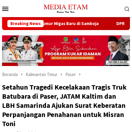
Loncat
Menu
ke
Mobile
konten
ana Buka 13 Sumur Migas Baru di Samboja
Breaking News
DPRD Samarind
Beranda
Kalimantan Timur
Paser
Setahun Tragedi Kecelakaan Tragis Truk
Batubara di Paser, JATAM Kaltim dan
LBH Samarinda Ajukan Surat Keberatan
Perpanjangan Penahanan untuk Misran
Toni