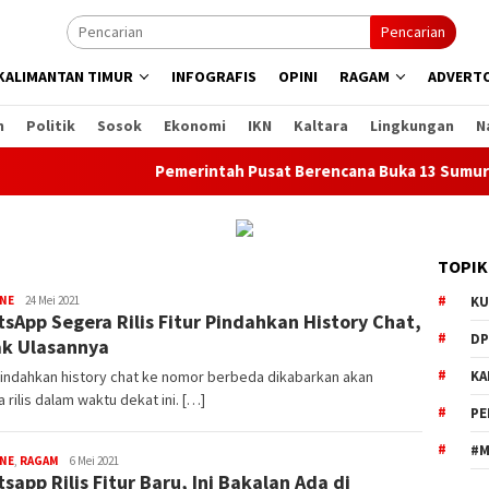
Pencarian
KALIMANTAN TIMUR
INFOGRAFIS
OPINI
RAGAM
ADVERTO
n
Politik
Sosok
Ekonomi
IKN
Kaltara
Lingkungan
N
Pemerintah Pusat Berencana Buka 13 Sumur Migas
TOPIK
Redaksi
INE
24 Mei 2021
KU
sApp Segera Rilis Fitur Pindahkan History Chat,
Etam
DP
k Ulasannya
pindahkan history chat ke nomor berbeda dikabarkan akan
KA
 rilis dalam waktu dekat ini. […]
PE
#M
Redaksi
INE
,
RAGAM
6 Mei 2021
sapp Rilis Fitur Baru, Ini Bakalan Ada di
Etam