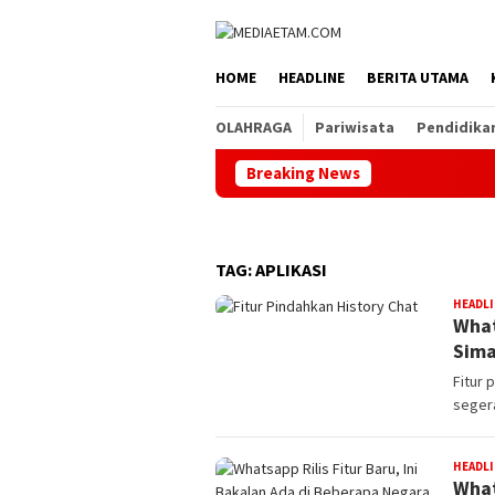
Loncat
ke
konten
HOME
HEADLINE
BERITA UTAMA
OLAHRAGA
Pariwisata
Pendidika
Breaking News
TAG:
APLIKASI
HEADL
What
Sima
Fitur 
segera
HEADL
What