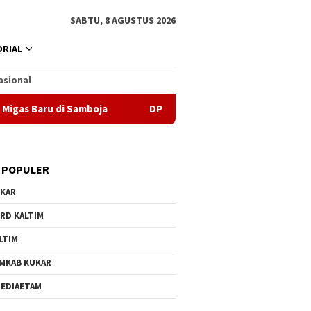
SABTU, 8 AGUSTUS 2026
RIAL
asional
 Baru di Samboja
DPRD Samarinda Sebut Kematian Siswa 
 POPULER
KAR
RD KALTIM
LTIM
MKAB KUKAR
EDIAETAM