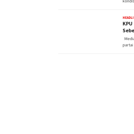
kondis
HEADL
KPU 
Seb
Media
partai