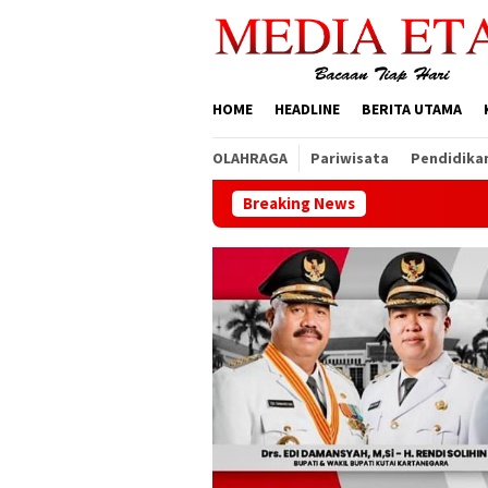
Loncat
ke
konten
HOME
HEADLINE
BERITA UTAMA
OLAHRAGA
Pariwisata
Pendidika
Breaking News