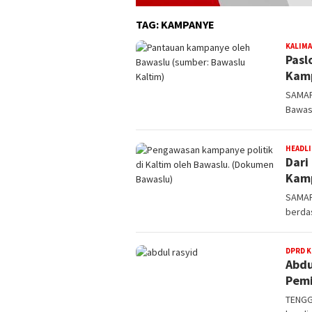
TAG:
KAMPANYE
KALIM
Pasl
Kamp
SAMARI
Bawasl
HEADL
Dari
Kam
SAMARI
berda
DPRD 
Abdu
Pemi
TENGG