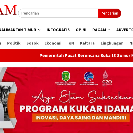
Pencarian
KALIMANTAN TIMUR
INFOGRAFIS
OPINI
RAGAM
ADVERTO
n
Politik
Sosok
Ekonomi
IKN
Kaltara
Lingkungan
N
Pemerintah Pusat Berencana Buka 13 Sumur Migas Baru d