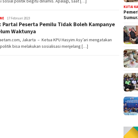
i sosial politik begitu dinamis. Apalagi, saat […]
KUTAI K
Pemeri
Sumu
Muhammad
INE
17 Februari 2023
: Partai Peserta Pemilu Tidak Boleh Kampanye
Amin
elum Waktunya
etam.com, Jakarta – Ketua KPU Hasyim Asy’ari mengatakan
 politik bisa melakukan sosialisasi menjelang […]