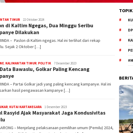
TOPIK
Redaksi
ANTAN TIMUR
22 Oktober 2024
KU
on di Kaltim Ngegas, Dua Minggu Seribu
DP
anye Dilakukan
NDA – Paslon di Kaltim ngegas. Hal ini terlihat dari rekap
KA
u. Sejak 2 Oktober […]
PE
#M
Redaksi
INE
,
KALIMANTAN TIMUR
,
POLITIK
7 Desember 2023
 Data Bawaslu, Golkar Paling Kencang
panye
BERIT
NDA – Partai Golkar jadi yang paling kencang kampanye. Hal ini
sarkan hasil pengawasan kampanye […]
Redaksi
KUKAR
,
KUTAI KARTANEGARA
1 Desember 2023
l Rasyid Ajak Masyarakat Jaga Kondusivitas
lu
ARONG – Menjelang pelaksanaan pemilihan umum (Pemilu) 2024,