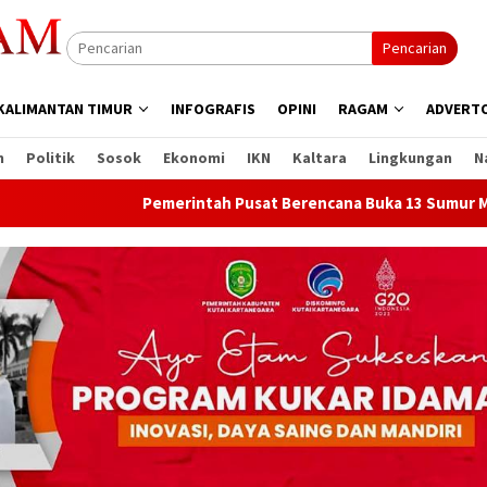
Pencarian
KALIMANTAN TIMUR
INFOGRAFIS
OPINI
RAGAM
ADVERTO
n
Politik
Sosok
Ekonomi
IKN
Kaltara
Lingkungan
N
Pemerintah Pusat Berencana Buka 13 Sumur Migas Baru 