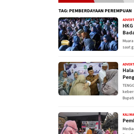
TAG:
PEMBERDAYAAN PEREMPUAN
ADVER
HKG 
Bada
Muara
saat g
ADVER
Hala
Peng
TENGG
keber
Bupati
KALIM
Pemb
Media