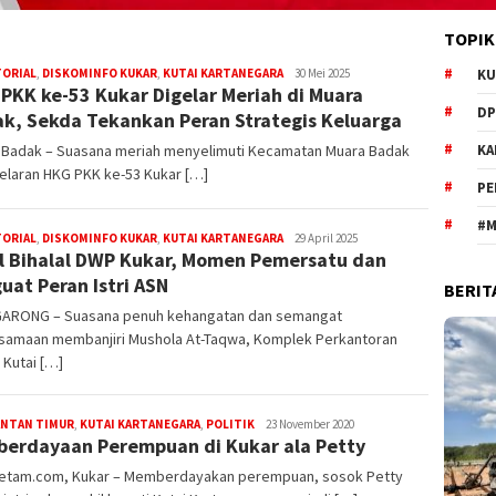
TOPIK
Redaksi
TORIAL
,
DISKOMINFO KUKAR
,
KUTAI KARTANEGARA
30 Mei 2025
KU
PKK ke-53 Kukar Digelar Meriah di Muara
DP
k, Sekda Tekankan Peran Strategis Keluarga
 Badak – Suasana meriah menyelimuti Kecamatan Muara Badak
KA
elaran HKG PKK ke-53 Kukar […]
PE
#M
Redaksi
TORIAL
,
DISKOMINFO KUKAR
,
KUTAI KARTANEGARA
29 April 2025
l Bihalal DWP Kukar, Momen Pemersatu dan
uat Peran Istri ASN
BERIT
ARONG – Suasana penuh kehangatan dan semangat
samaan membanjiri Mushola At-Taqwa, Komplek Perkantoran
 Kutai […]
Redaksi
ANTAN TIMUR
,
KUTAI KARTANEGARA
,
POLITIK
23 November 2020
erdayaan Perempuan di Kukar ala Petty
Mediaetam.com
etam.com, Kukar – Memberdayakan perempuan, sosok Petty