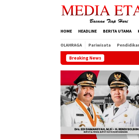
Loncat
ke
konten
HOME
HEADLINE
BERITA UTAMA
OLAHRAGA
Pariwisata
Pendidika
Breaking News