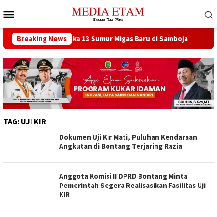
Loncat
Menu
ke
Mobile
konten
at Berencana Buka 13 Sumur Migas Baru di Samboja
Breaking News
DPRD 
TAG:
UJI KIR
Dokumen Uji Kir Mati, Puluhan Kendaraan
Angkutan di Bontang Terjaring Razia
Anggota Komisi II DPRD Bontang Minta
Pemerintah Segera Realisasikan Fasilitas Uji
KIR