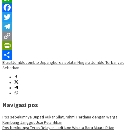
WhatsApp
Facebook
Twitter
Telegram
Copy
Link
PrintFriendly
Brasil
Jomblo
Jomblo Jepang
korea selatan
Negara Jomblo Terbanyak
Share
Sebarkan
Navigasi pos
Pos sebelumnya
Bupati Kukar Silaturahmi Perdana dengan Warga
Kembang Janggut Usai Pelantikan
Pos berikutnya
Teras Belayan Jadi Ikon Wisata Baru Muara Ritan