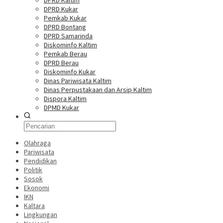
DPRD Kaltim
DPRD Kukar
Pemkab Kukar
DPRD Bontang
DPRD Samarinda
Diskominfo Kaltim
Pemkab Berau
DPRD Berau
Diskominfo Kukar
Dinas Pariwisata Kaltim
Dinas Perpustakaan dan Arsip Kaltim
Dispora Kaltim
DPMD Kukar
Olahraga
Pariwisata
Pendidikan
Politik
Sosok
Ekonomi
IKN
Kaltara
Lingkungan