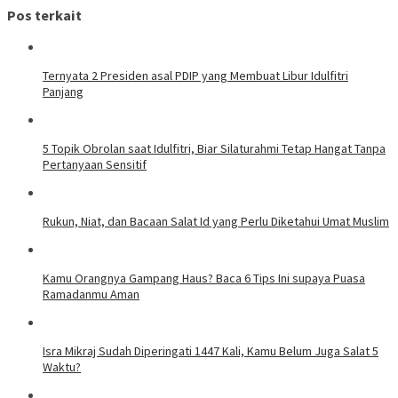
Pos terkait
Ternyata 2 Presiden asal PDIP yang Membuat Libur Idulfitri
Panjang
5 Topik Obrolan saat Idulfitri, Biar Silaturahmi Tetap Hangat Tanpa
Pertanyaan Sensitif
Rukun, Niat, dan Bacaan Salat Id yang Perlu Diketahui Umat Muslim
Kamu Orangnya Gampang Haus? Baca 6 Tips Ini supaya Puasa
Ramadanmu Aman
Isra Mikraj Sudah Diperingati 1447 Kali, Kamu Belum Juga Salat 5
Waktu?