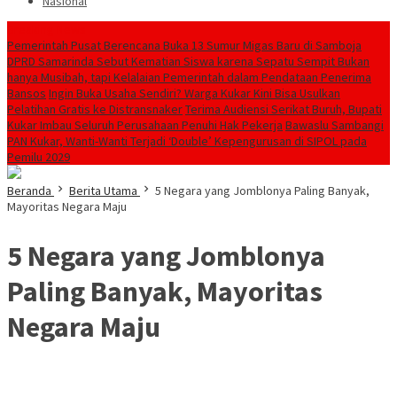
Nasional
Breaking News
Pemerintah Pusat Berencana Buka 13 Sumur Migas Baru di Samboja
DPRD Samarinda Sebut Kematian Siswa karena Sepatu Sempit Bukan
hanya Musibah, tapi Kelalaian Pemerintah dalam Pendataan Penerima
Bansos
Ingin Buka Usaha Sendiri? Warga Kukar Kini Bisa Usulkan
Pelatihan Gratis ke Distransnaker
Terima Audiensi Serikat Buruh, Bupati
Kukar Imbau Seluruh Perusahaan Penuhi Hak Pekerja
Bawaslu Sambangi
PAN Kukar, Wanti-Wanti Terjadi ‘Double’ Kepengurusan di SIPOL pada
Pemilu 2029
Beranda
Berita Utama
5 Negara yang Jomblonya Paling Banyak,
Mayoritas Negara Maju
5 Negara yang Jomblonya
Paling Banyak, Mayoritas
Negara Maju