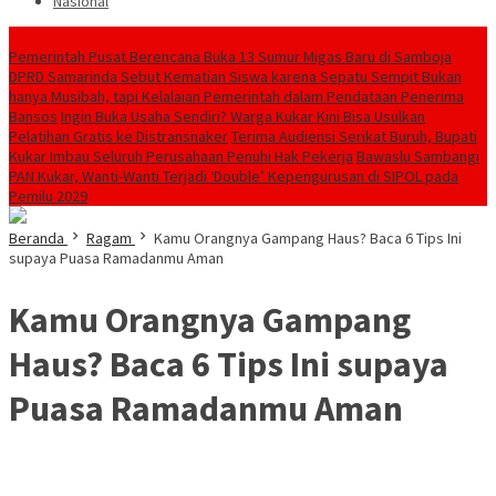
Nasional
Breaking News
Pemerintah Pusat Berencana Buka 13 Sumur Migas Baru di Samboja
DPRD Samarinda Sebut Kematian Siswa karena Sepatu Sempit Bukan
hanya Musibah, tapi Kelalaian Pemerintah dalam Pendataan Penerima
Bansos
Ingin Buka Usaha Sendiri? Warga Kukar Kini Bisa Usulkan
Pelatihan Gratis ke Distransnaker
Terima Audiensi Serikat Buruh, Bupati
Kukar Imbau Seluruh Perusahaan Penuhi Hak Pekerja
Bawaslu Sambangi
PAN Kukar, Wanti-Wanti Terjadi ‘Double’ Kepengurusan di SIPOL pada
Pemilu 2029
Beranda
Ragam
Kamu Orangnya Gampang Haus? Baca 6 Tips Ini
supaya Puasa Ramadanmu Aman
Kamu Orangnya Gampang
Haus? Baca 6 Tips Ini supaya
Puasa Ramadanmu Aman