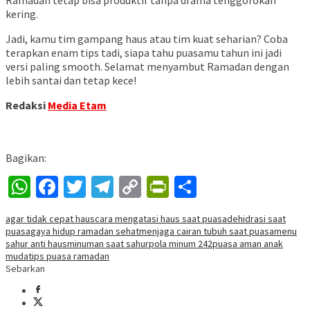
kering.
Jadi, kamu tim gampang haus atau tim kuat seharian? Coba
terapkan enam tips tadi, siapa tahu puasamu tahun ini jadi
versi paling smooth. Selamat menyambut Ramadan dengan
lebih santai dan tetap kece!
Redaksi
Media Etam
Bagikan:
WhatsApp
Facebook
Twitter
Telegram
Copy
PrintFriendly
Share
Link
agar tidak cepat haus
cara mengatasi haus saat puasa
dehidrasi saat
puasa
gaya hidup ramadan sehat
menjaga cairan tubuh saat puasa
menu
sahur anti haus
minuman saat sahur
pola minum 242
puasa aman anak
muda
tips puasa ramadan
Sebarkan