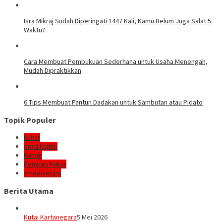
Isra Mikraj Sudah Diperingati 1447 Kali, Kamu Belum Juga Salat 5
Waktu?
Cara Membuat Pembukuan Sederhana untuk Usaha Menengah,
Mudah Dipraktikkan
6 Tips Membuat Pantun Dadakan untuk Sambutan atau Pidato
Topik Populer
kukar
dprd kaltim
Kaltim
Pemkab Kukar
#mediaetam
Berita Utama
Kutai Kartanegara
5 Mei 2026