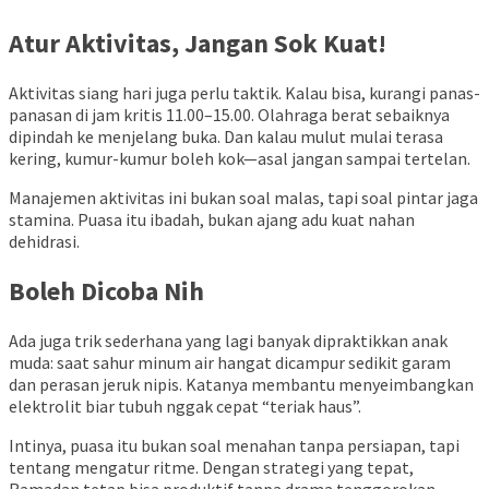
Atur Aktivitas, Jangan Sok Kuat!
Aktivitas siang hari juga perlu taktik. Kalau bisa, kurangi panas-
panasan di jam kritis 11.00–15.00. Olahraga berat sebaiknya
dipindah ke menjelang buka. Dan kalau mulut mulai terasa
kering, kumur-kumur boleh kok—asal jangan sampai tertelan.
Manajemen aktivitas ini bukan soal malas, tapi soal pintar jaga
stamina. Puasa itu ibadah, bukan ajang adu kuat nahan
dehidrasi.
Boleh Dicoba Nih
Ada juga trik sederhana yang lagi banyak dipraktikkan anak
muda: saat sahur minum air hangat dicampur sedikit garam
dan perasan jeruk nipis. Katanya membantu menyeimbangkan
elektrolit biar tubuh nggak cepat “teriak haus”.
Intinya, puasa itu bukan soal menahan tanpa persiapan, tapi
tentang mengatur ritme. Dengan strategi yang tepat,
Ramadan tetap bisa produktif tanpa drama tenggorokan