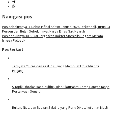
Navigasi pos
Pos sebelumnya
BI Sebut Inflasi Kaltim Januari 2026 Terkendali, Turun 94
Persen dari Bulan Sebelumnya, Harga Emas Gak Ngaruh
Pos berikutnya
IDI Kukar Targetkan Dokter Spesialis Segera Merata
hingga Pelosok
Pos terkait
Ternyata 2 Presiden asal PDIP yang Membuat Libur Idulfitri
Panjang
5 Topik Obrolan saat Idulfitri, Biar Silaturahmi Tetap Hangat Tanpa
Pertanyaan Sensitif
Rukun, Niat, dan Bacaan Salat Id yang Perlu Diketahui Umat Muslim