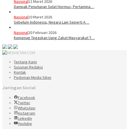
Nasional
12 Maret 2026
Dampak Penutupan Selat Hormuz, Pertamina…
Nasional
10 Maret 2026
Sebelum Indonesia, Negara Lain Seperti A…
Nasional
20 Februari 2026
Kemenag Tegaskan Uang Zakat Masyarakat T…
Tentang Kami
Susunan Redaksi
Kontak
Pedoman Media Siber
Jaringan Social
Facebook
Twitter
WhatsApp
Instagram
Linkedin
Youtube