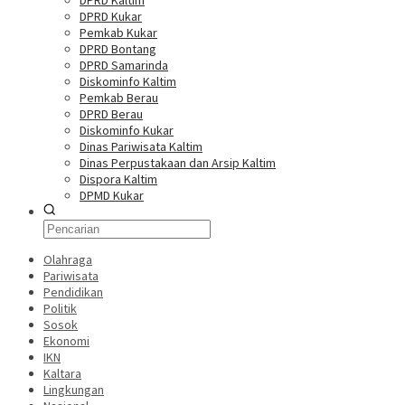
DPRD Kaltim
DPRD Kukar
Pemkab Kukar
DPRD Bontang
DPRD Samarinda
Diskominfo Kaltim
Pemkab Berau
DPRD Berau
Diskominfo Kukar
Dinas Pariwisata Kaltim
Dinas Perpustakaan dan Arsip Kaltim
Dispora Kaltim
DPMD Kukar
Olahraga
Pariwisata
Pendidikan
Politik
Sosok
Ekonomi
IKN
Kaltara
Lingkungan