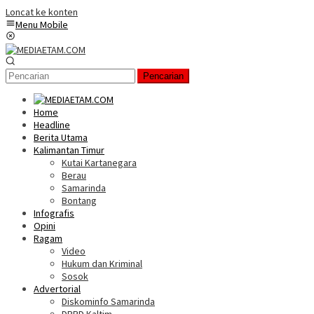
Loncat ke konten
Menu Mobile
Pencarian
Home
Headline
Berita Utama
Kalimantan Timur
Kutai Kartanegara
Berau
Samarinda
Bontang
Infografis
Opini
Ragam
Video
Hukum dan Kriminal
Sosok
Advertorial
Diskominfo Samarinda