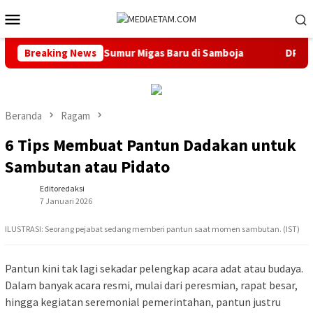
Loncat
Menu
ke
Mobile
konten
ncana Buka 13 Sumur Migas Baru di Samboja
Breaking News
DPRD Samari
Beranda
Ragam
6 Tips Membuat Pantun Dadakan untuk
Sambutan atau Pidato
Editoredaksi
7 Januari 2026
ILUSTRASI: Seorang pejabat sedang memberi pantun saat momen sambutan. (IST)
Pantun kini tak lagi sekadar pelengkap acara adat atau budaya.
Dalam banyak acara resmi, mulai dari peresmian, rapat besar,
hingga kegiatan seremonial pemerintahan, pantun justru