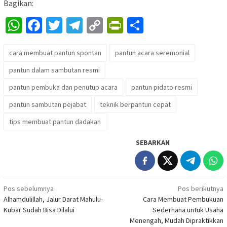
Bagikan:
WhatsApp
Facebook
Twitter
Telegram
Copy
PrintFriendly
Share
Link
cara membuat pantun spontan
pantun acara seremonial
pantun dalam sambutan resmi
pantun pembuka dan penutup acara
pantun pidato resmi
pantun sambutan pejabat
teknik berpantun cepat
tips membuat pantun dadakan
SEBARKAN
Navigasi
Pos sebelumnya
Pos berikutnya
Alhamdulillah, Jalur Darat Mahulu-
Cara Membuat Pembukuan
pos
Kubar Sudah Bisa Dilalui
Sederhana untuk Usaha
Menengah, Mudah Dipraktikkan