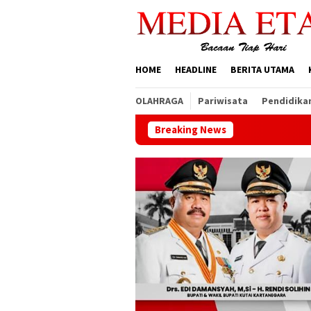
Loncat
ke
konten
HOME
HEADLINE
BERITA UTAMA
OLAHRAGA
Pariwisata
Pendidika
Breaking News