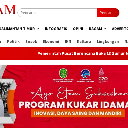
Pencarian
KALIMANTAN TIMUR
INFOGRAFIS
OPINI
RAGAM
ADVERTO
n
Politik
Sosok
Ekonomi
IKN
Kaltara
Lingkungan
N
Pemerintah Pusat Berencana Buka 13 Sumur Migas Baru di 