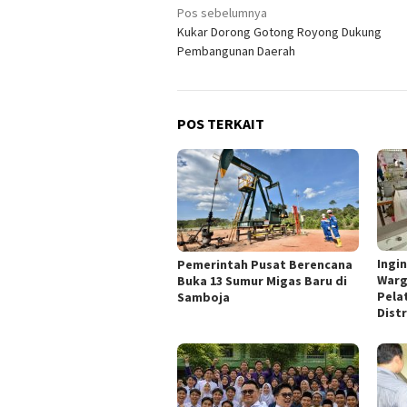
Navigasi
Pos sebelumnya
Kukar Dorong Gotong Royong Dukung
pos
Pembangunan Daerah
POS TERKAIT
Ingi
Pemerintah Pusat Berencana
Warg
Buka 13 Sumur Migas Baru di
Pela
Samboja
Dist