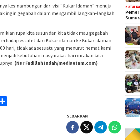
gnya kesinambungan dari visi “Kukar Idaman” menuju
KUTAI K
Pemeri
idak ingin gegabah dalam mengambil langkah-langkah
Sumu
emikian rupa kita susun dan kita tidak mau gegabah
rhadap estafet dari Kukar idaman ke Kukar idaman
 100 hari, tidak ada sesuatu yang menurut hemat kami
menjadi kebutuhan masyarakat hari ini akan kita
tupnya.
(Nur Fadillah Indah/mediaetam.com)
am
y
rintFriendly
Share
k
SEBARKAN