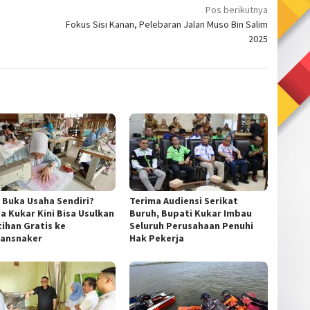
Pos berikutnya
Fokus Sisi Kanan, Pelebaran Jalan Muso Bin Salim
2025
n Buka Usaha Sendiri?
Terima Audiensi Serikat
a Kukar Kini Bisa Usulkan
Buruh, Bupati Kukar Imbau
tihan Gratis ke
Seluruh Perusahaan Penuhi
ransnaker
Hak Pekerja