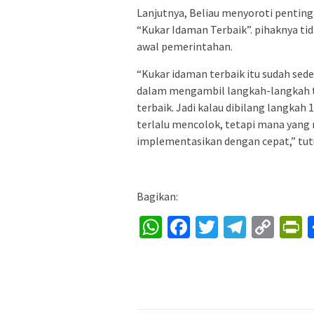
Lanjutnya, Beliau menyoroti pentin
“Kukar Idaman Terbaik”. pihaknya t
awal pemerintahan.
“Kukar idaman terbaik itu sudah sed
dalam mengambil langkah-langkah te
terbaik. Jadi kalau dibilang langkah
terlalu mencolok, tetapi mana yang 
implementasikan dengan cepat,” tu
Bagikan:
WhatsApp
Facebook
Twitter
Telegr
Cop
P
Lin