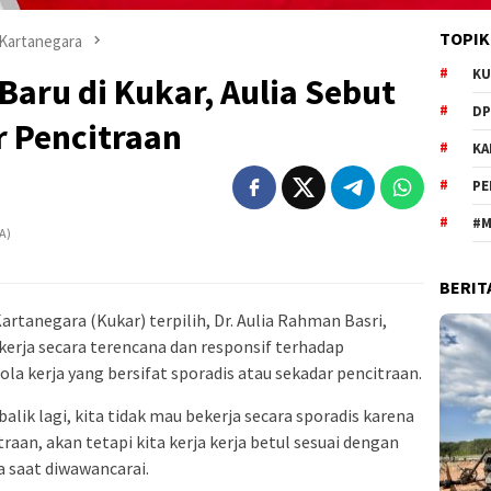
TOPIK
 Kartanegara
KU
Baru di Kukar, Aulia Sebut
DP
r Pencitraan
KA
PE
#M
BERIT
artanegara (Kukar) terpilih, Dr. Aulia Rahman Basri,
rja secara terencana dan responsif terhadap
a kerja yang bersifat sporadis atau sekadar pencitraan.
balik lagi, kita tidak mau bekerja secara sporadis karena
itraan, akan tetapi kita kerja kerja betul sesuai dengan
 saat diwawancarai.