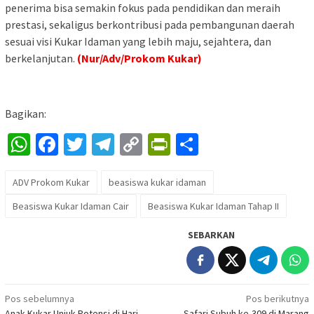
penerima bisa semakin fokus pada pendidikan dan meraih
prestasi, sekaligus berkontribusi pada pembangunan daerah
sesuai visi Kukar Idaman yang lebih maju, sejahtera, dan
berkelanjutan.
(Nur/Adv/Prokom Kukar)
Bagikan:
WhatsApp
Facebook
Twitter
Telegram
Copy
PrintFriendly
Share
Link
ADV Prokom Kukar
beasiswa kukar idaman
Beasiswa Kukar Idaman Cair
Beasiswa Kukar Idaman Tahap II
SEBARKAN
Navigasi
Pos sebelumnya
Pos berikutnya
Anak Kukar Unjuk Potensi di Hari
Safari Subuh ke-309 di Marang