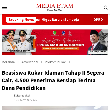
Loncat
Menu
ke
Mobile
konten
uka 13 Sumur Migas Baru di Samboja
Breaking News
DPRD Samarinda Seb
Beranda
Advertorial
Prokom Kukar
Beasiswa Kukar Idaman Tahap II Segera
Cair, 4.500 Penerima Bersiap Terima
Dana Pendidikan
Editoredaksi
16 November 2025