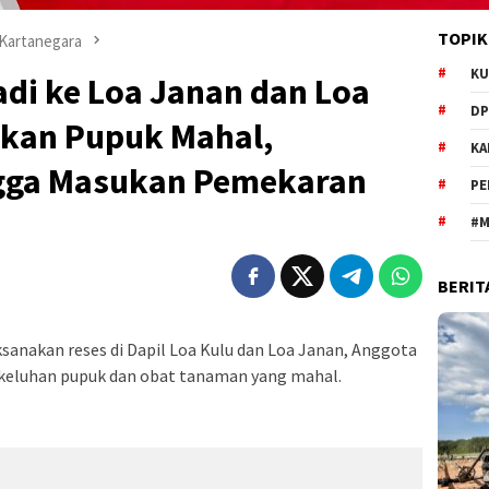
TOPIK
 Kartanegara
KU
adi ke Loa Janan dan Loa
DP
hkan Pupuk Mahal,
KA
ngga Masukan Pemekaran
PE
#M
BERIT
sanakan reses di Dapil Loa Kulu dan Loa Janan, Anggota
keluhan pupuk dan obat tanaman yang mahal.