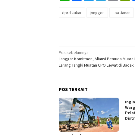
Lin
dprd kukar
jonggon
Loa Janan
Navigasi
Pos sebelumnya
Langgar Komitmen, Aliansi Pemuda Muara
pos
Larang Tangki Muatan CPO Lewat di Badak
POS TERKAIT
Ingi
Warg
Pela
Dist