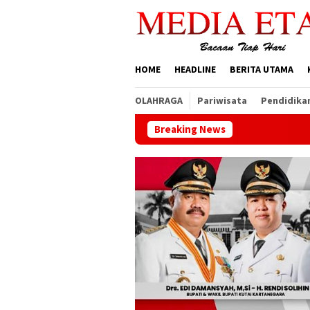
Loncat
ke
konten
HOME
HEADLINE
BERITA UTAMA
OLAHRAGA
Pariwisata
Pendidika
Breaking News