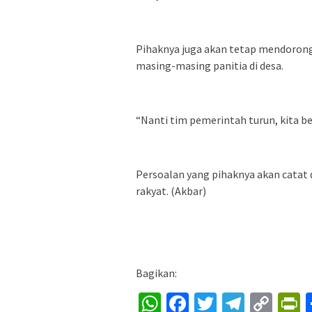
Pihaknya juga akan tetap mendoron
masing-masing panitia di desa.
“Nanti tim pemerintah turun, kita b
Persoalan yang pihaknya akan catat
rakyat. (Akbar)
Bagikan:
WhatsApp
Facebook
Twitter
Telegr
Cop
P