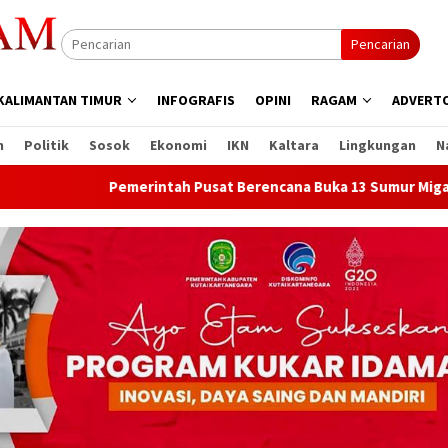
Pencarian
KALIMANTAN TIMUR
INFOGRAFIS
OPINI
RAGAM
ADVERTO
n
Politik
Sosok
Ekonomi
IKN
Kaltara
Lingkungan
N
Pemerintah Pusat Berencana Buka 13 Sumur Migas Baru di Samb