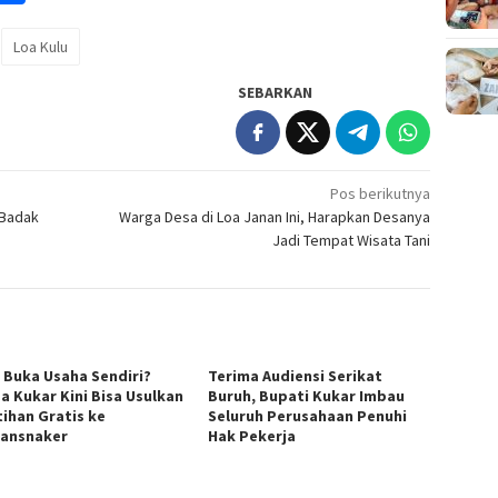
k
Loa Kulu
SEBARKAN
Pos berikutnya
 Badak
Warga Desa di Loa Janan Ini, Harapkan Desanya
Jadi Tempat Wisata Tani
n Buka Usaha Sendiri?
Terima Audiensi Serikat
a Kukar Kini Bisa Usulkan
Buruh, Bupati Kukar Imbau
tihan Gratis ke
Seluruh Perusahaan Penuhi
ransnaker
Hak Pekerja