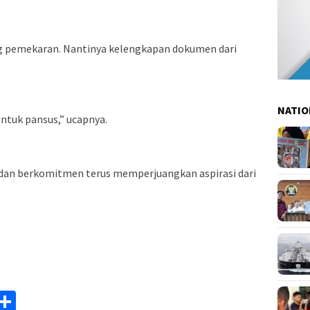
g pemekaran. Nantinya kelengkapan dokumen dari
NATIO
entuk pansus,” ucapnya.
 dan berkomitmen terus memperjuangkan aspirasi dari
am
y
rintFriendly
Share