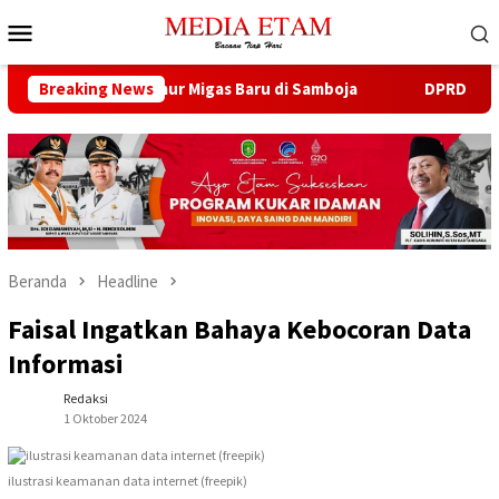
Loncat
Menu
ke
Mobile
konten
a Buka 13 Sumur Migas Baru di Samboja
Breaking News
DPRD Samarinda S
Beranda
Headline
Faisal Ingatkan Bahaya Kebocoran Data
Informasi
Redaksi
1 Oktober 2024
ilustrasi keamanan data internet (freepik)