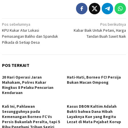
Navigasi
Pos sebelumnya
Pos berikutnya
KPU Kukar Atur Lokasi
Kabar Baik Untuk Petani, Harga
pos
Pemasangan Baliho dan Spanduk
Tandan Buah Sawit Naik
Pilkada di Setiap Desa
POS TERKAIT
20 Hari Operasi Jaran
Hati-Hati, Borneo FC! Persija
Mahakam, Polres Kukar
Bukan Macan Ompong
Ringkus 8 Pelaku Pencurian
Kendaraan
Kali Ini, Pahlawan
Kasus DBON Kaltim Adalah
Sesungguhnya pada
Bukti bahwa Dana Hibah
Kemenangan Borneo FC Vs
Layaknya Kue yang Begitu
Persis Bukanlah Peralta, tapi 5
Lezat di Mata Pejabat Korup
Ribu Penghuni Tribun Segiri