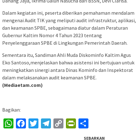
Danang Jaya, Ikrima Galuh Nasucha dari BSSN, Devi Clarisa.
Dalam kegiatan ini, peserta diberikan pemahaman mendalam
mengenai Audit TIK yang meliputi audit infrastruktur, aplikasi,
dan keamanan SPBE, sebagaimana diatur dalam Peraturan
Gubernur Kaltim Nomor 4 Tahun 2023 tentang
Penyelenggaraan SPBE di Lingkungan Pemerintah Daerah.
Sementara itu, Sandiman Ahli Muda Diskominfo Kaltim Agus
Eko Santoso,menjelaskan bahwa asistensi ini bertujuan untuk
meningkatkan sinergi antara Dinas Kominfo dan Inspektorat
dalam melaksanakan audit keamanan SPBE.
(Mediaetam.com)
Bagikan:
WhatsApp
Facebook
Twitter
Telegram
Copy
PrintFriendly
Share
Link
SEBARKAN