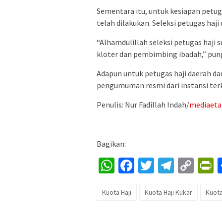
Sementara itu, untuk kesiapan petu
telah dilakukan. Seleksi petugas haji
“Alhamdulillah seleksi petugas haji 
kloter dan pembimbing ibadah,” pung
Adapun untuk petugas haji daerah 
pengumuman resmi dari instansi terk
Penulis: Nur Fadillah Indah/
mediaet
Bagikan:
WhatsApp
Facebook
Twitter
Telegr
Cop
P
Lin
Kuota Haji
Kuota Haji Kukar
Kuota