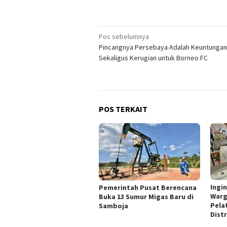
Navigasi
Pos sebelumnya
Pincangnya Persebaya Adalah Keuntungan
pos
Sekaligus Kerugian untuk Borneo FC
POS TERKAIT
Ingi
Pemerintah Pusat Berencana
Warg
Buka 13 Sumur Migas Baru di
Pela
Samboja
Dist