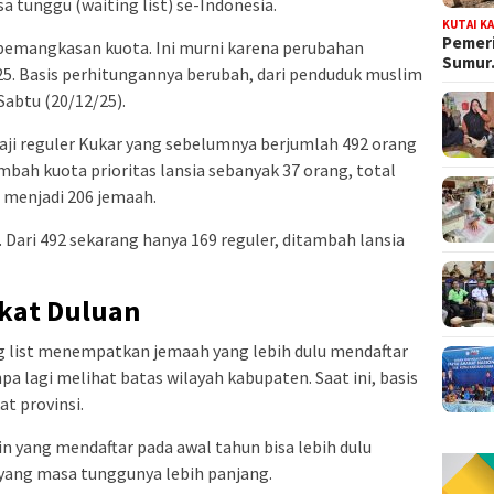
tunggu (waiting list) se-Indonesia.
KUTAI K
Pemeri
n pemangkasan kuota. Ini murni karena perubahan
Sumu
. Basis perhitungannya berubah, dari penduduk muslim
Sabtu (20/12/25).
aji reguler Kukar yang sebelumnya berjumlah 492 orang
mbah kuota prioritas lansia sebanyak 37 orang, total
i menjadi 206 jemaah.
. Dari 492 sekarang hanya 169 reguler, ditambah lansia
gkat Duluan
g list menempatkan jemaah yang lebih dulu mendaftar
pa lagi melihat batas wilayah kabupaten. Saat ini, basis
at provinsi.
in yang mendaftar pada awal tahun bisa lebih dulu
yang masa tunggunya lebih panjang.