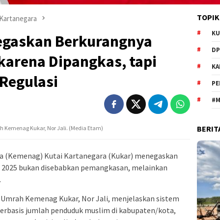
TOPIK
 Kartanegara
KU
egaskan Berkurangnya
DP
karena Dipangkas, tapi
KA
Regulasi
PE
#M
BERIT
ah Kemenag Kukar, Nor Jali. (Media Etam)
a (Kemenag) Kutai Kartanegara (Kukar) menegaskan
n 2025 bukan disebabkan pemangkasan, melainkan
.
n Umrah Kemenag Kukar, Nor Jali, menjelaskan sistem
 berbasis jumlah penduduk muslim di kabupaten/kota,