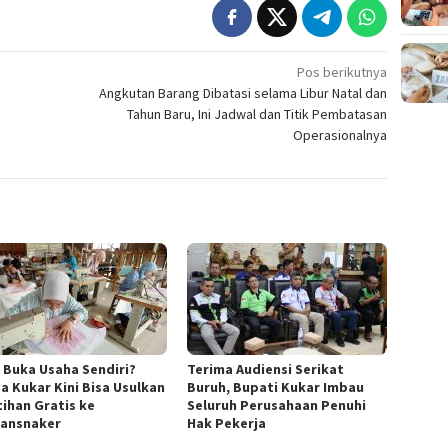
Pos berikutnya
Angkutan Barang Dibatasi selama Libur Natal dan
Tahun Baru, Ini Jadwal dan Titik Pembatasan
Operasionalnya
n Buka Usaha Sendiri?
Terima Audiensi Serikat
a Kukar Kini Bisa Usulkan
Buruh, Bupati Kukar Imbau
tihan Gratis ke
Seluruh Perusahaan Penuhi
ransnaker
Hak Pekerja