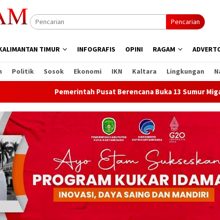
Pencarian
KALIMANTAN TIMUR
INFOGRAFIS
OPINI
RAGAM
ADVERTO
n
Politik
Sosok
Ekonomi
IKN
Kaltara
Lingkungan
N
Pemerintah Pusat Berencana Buka 13 Sumur Migas Baru di Sambo