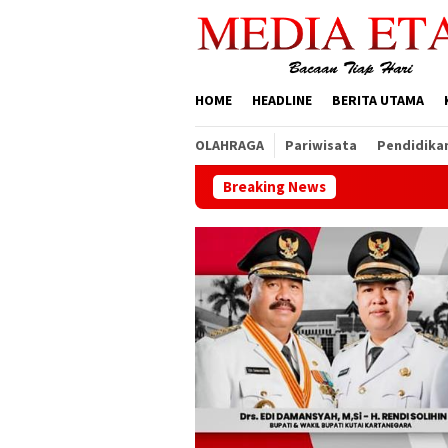
Loncat
ke
konten
HOME
HEADLINE
BERITA UTAMA
OLAHRAGA
Pariwisata
Pendidika
Breaking News