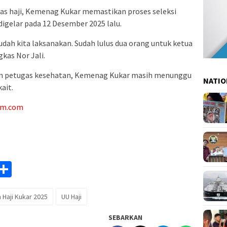
gas haji, Kemenag Kukar memastikan proses seleksi
 digelar pada 12 Desember 2025 lalu.
sudah kita laksanakan. Sudah lulus dua orang untuk ketua
kas Nor Jali.
dan petugas kesehatan, Kemenag Kukar masih menunggu
NATIO
ait.
am.com
am
y
rintFriendly
Share
k
 Haji Kukar 2025
UU Haji
SEBARKAN