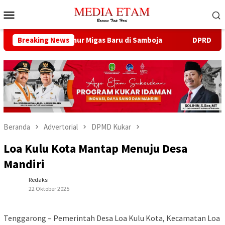
Loncat
Menu
ke
Mobile
konten
 Buka 13 Sumur Migas Baru di Samboja
Breaking News
DPRD Samarinda S
Beranda
Advertorial
DPMD Kukar
Loa Kulu Kota Mantap Menuju Desa
Mandiri
Redaksi
22 Oktober 2025
Tenggarong – Pemerintah Desa Loa Kulu Kota, Kecamatan Loa