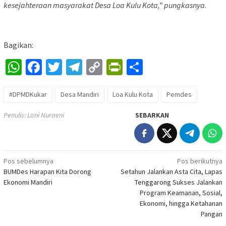
kesejahteraan masyarakat Desa Loa Kulu Kota,” pungkasnya.
Bagikan:
WhatsApp
Facebook
Twitter
Telegram
Copy
PrintFriendly
Share
Link
#DPMDKukar
Desa Mandiri
Loa Kulu Kota
Pemdes
Penulis: Lani Nuraeni
SEBARKAN
Navigasi
Pos sebelumnya
Pos berikutnya
BUMDes Harapan Kita Dorong
Setahun Jalankan Asta Cita, Lapas
pos
Ekonomi Mandiri
Tenggarong Sukses Jalankan
Program Keamanan, Sosial,
Ekonomi, hingga Ketahanan
Pangan