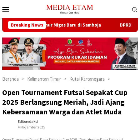
Loncat
Menu
ke
Mobile
konten
 Buka 13 Sumur Migas Baru di Samboja
Breaking News
DPRD Samarinda S
Beranda
Kalimantan Timur
Kutai Kartanegara
Open Tournament Futsal Sepakat Cup
2025 Berlangsung Meriah, Jadi Ajang
Kebersamaan Warga dan Atlet Muda
Editoredaksi
4 November 2025
Open Turnamen Futsal Desa Sepakat Cup 2025. (Doc. Humas Desa Sepakat)