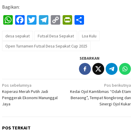
Bagikan:
WhatsApp
Facebook
Twitter
Telegram
Copy
PrintFriendly
Share
Link
desa sepakat
Futsal Desa Sepakat
Loa Kulu
Open Turnamen Futsal Desa Sepakat Cup 2025
SEBARKAN
Navigasi
Pos sebelumnya
Pos berikutnya
Koperasi Merah Putih Jadi
Kedai Ojol Kamtibmas “Odah Etam
pos
Penggerak Ekonomi Manunggal
Benaong”, Tempat Nongkrong dan
Jaya
Sinergi Ojol Kukar
POS TERKAIT