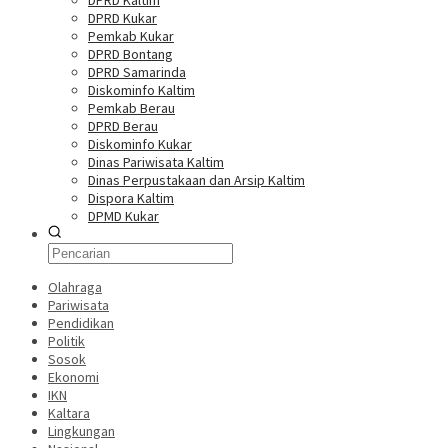
DPRD Kaltim
DPRD Kukar
Pemkab Kukar
DPRD Bontang
DPRD Samarinda
Diskominfo Kaltim
Pemkab Berau
DPRD Berau
Diskominfo Kukar
Dinas Pariwisata Kaltim
Dinas Perpustakaan dan Arsip Kaltim
Dispora Kaltim
DPMD Kukar
Olahraga
Pariwisata
Pendidikan
Politik
Sosok
Ekonomi
IKN
Kaltara
Lingkungan