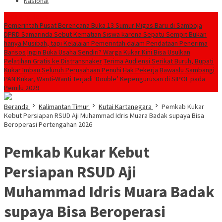
Nasional
Breaking News
Pemerintah Pusat Berencana Buka 13 Sumur Migas Baru di Samboja
DPRD Samarinda Sebut Kematian Siswa karena Sepatu Sempit Bukan
hanya Musibah, tapi Kelalaian Pemerintah dalam Pendataan Penerima
Bansos
Ingin Buka Usaha Sendiri? Warga Kukar Kini Bisa Usulkan
Pelatihan Gratis ke Distransnaker
Terima Audiensi Serikat Buruh, Bupati
Kukar Imbau Seluruh Perusahaan Penuhi Hak Pekerja
Bawaslu Sambangi
PAN Kukar, Wanti-Wanti Terjadi ‘Double’ Kepengurusan di SIPOL pada
Pemilu 2029
Beranda
Kalimantan Timur
Kutai Kartanegara
Pemkab Kukar
Kebut Persiapan RSUD Aji Muhammad Idris Muara Badak supaya Bisa
Beroperasi Pertengahan 2026
Pemkab Kukar Kebut
Persiapan RSUD Aji
Muhammad Idris Muara Badak
supaya Bisa Beroperasi