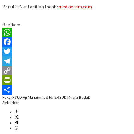
Penulis: Nur Fadillah Indah/
mediaetam.com
Bagikan:
WhatsApp
Facebook
Twitter
Telegram
Copy
Link
PrintFriendly
kukar
RSUD Aji Muhammad Idris
RSUD Muara Badak
Share
Sebarkan