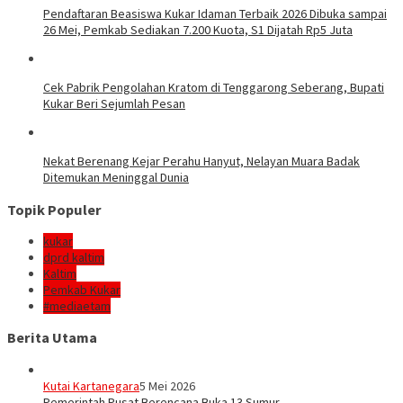
Pendaftaran Beasiswa Kukar Idaman Terbaik 2026 Dibuka sampai
26 Mei, Pemkab Sediakan 7.200 Kuota, S1 Dijatah Rp5 Juta
Cek Pabrik Pengolahan Kratom di Tenggarong Seberang, Bupati
Kukar Beri Sejumlah Pesan
Nekat Berenang Kejar Perahu Hanyut, Nelayan Muara Badak
Ditemukan Meninggal Dunia
Topik Populer
kukar
dprd kaltim
Kaltim
Pemkab Kukar
#mediaetam
Berita Utama
Kutai Kartanegara
5 Mei 2026
Pemerintah Pusat Berencana Buka 13 Sumur…