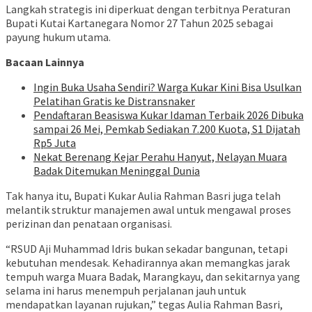
Langkah strategis ini diperkuat dengan terbitnya Peraturan
Bupati Kutai Kartanegara Nomor 27 Tahun 2025 sebagai
payung hukum utama.
Bacaan Lainnya
Ingin Buka Usaha Sendiri? Warga Kukar Kini Bisa Usulkan
Pelatihan Gratis ke Distransnaker
Pendaftaran Beasiswa Kukar Idaman Terbaik 2026 Dibuka
sampai 26 Mei, Pemkab Sediakan 7.200 Kuota, S1 Dijatah
Rp5 Juta
Nekat Berenang Kejar Perahu Hanyut, Nelayan Muara
Badak Ditemukan Meninggal Dunia
Tak hanya itu, Bupati Kukar Aulia Rahman Basri juga telah
melantik struktur manajemen awal untuk mengawal proses
perizinan dan penataan organisasi.
“RSUD Aji Muhammad Idris bukan sekadar bangunan, tetapi
kebutuhan mendesak. Kehadirannya akan memangkas jarak
tempuh warga Muara Badak, Marangkayu, dan sekitarnya yang
selama ini harus menempuh perjalanan jauh untuk
mendapatkan layanan rujukan,” tegas Aulia Rahman Basri,