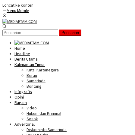
Loncat ke konten
Menu Mobile
Pencarian
Home
Headline
Berita Utama
Kalimantan Timur
Kutai Kartanegara
Berau
Samarinda
Bontang
Infografis
Opini
Ragam
Video
Hukum dan Kriminal
Sosok
Advertorial
Diskominfo Samarinda