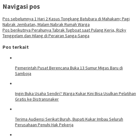
Navigasi pos
Pos sebelumnya
1 Hari 2 Kasus Tongkang Batubara di Mahakam; Pagi
Nabrak Jembatan, Malam Nabrak Rumah Warga
Pos berikutnya
Perahunya Tabrak Tugboat saat Pulang Kerja, Rizky
Tenggelam dan Hilang di Perairan Sanga-Sanga
Pos terkait
Pemerintah Pusat Berencana Buka 13 Sumur Migas Baru di
Samboja
Ingin Buka Usaha Sendiri? Warga Kukar Kini Bisa Usulkan Pelatihan
Gratis ke Distransnaker
Terima Audiensi Serikat Buruh, Bupati Kukar Imbau Seluruh
Perusahaan Penuhi Hak Pekerja