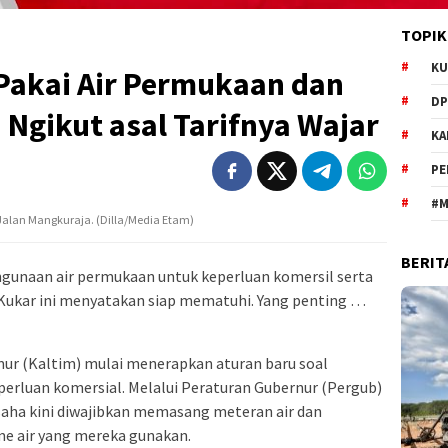
TOPIK
KU
Pakai Air Permukaan dan
DP
 Ngikut asal Tarifnya Wajar
KA
PE
#M
alan Mangkuraja. (Dilla/Media Etam)
BERIT
engunaan air permukaan untuk keperluan komersil serta
 Kukar ini menyatakan siap mematuhi. Yang penting …
ur (Kaltim) mulai menerapkan aturan baru soal
erluan komersial. Melalui Peraturan Gubernur (Pergub)
aha kini diwajibkan memasang meteran air dan
e air yang mereka gunakan.