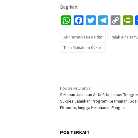
Bagikan:
WhatsApp
Facebook
Twitter
Telegr
Cop
P
Lin
Air Permukaan Kaltim
Pajak Air Perm
Tirta Mahakam Kukar
Navigasi
Pos sebelumnya
Setahun Jalankan Asta Cita, Lapas Tengga
pos
Sukses Jalankan Program Keamanan, Sosi
Ekonomi, hingga Ketahanan Pangan
POS TERKAIT