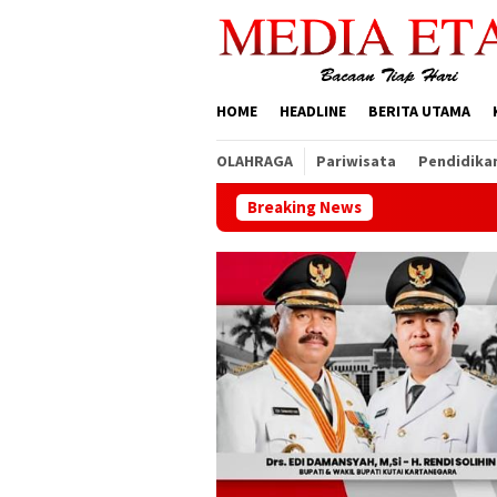
Loncat
ke
konten
HOME
HEADLINE
BERITA UTAMA
OLAHRAGA
Pariwisata
Pendidika
Breaking News