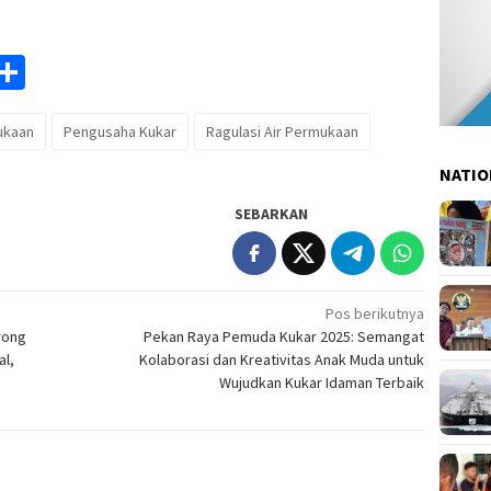
am
y
rintFriendly
Share
k
ukaan
Pengusaha Kukar
Ragulasi Air Permukaan
NATIO
SEBARKAN
Pos berikutnya
rong
Pekan Raya Pemuda Kukar 2025: Semangat
al,
Kolaborasi dan Kreativitas Anak Muda untuk
Wujudkan Kukar Idaman Terbaik