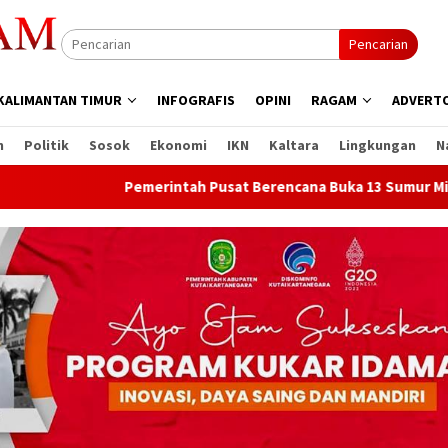
Pencarian
KALIMANTAN TIMUR
INFOGRAFIS
OPINI
RAGAM
ADVERTO
n
Politik
Sosok
Ekonomi
IKN
Kaltara
Lingkungan
N
Pemerintah Pusat Berencana Buka 13 Sumur Migas Baru di 