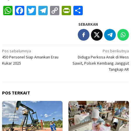
WhatsApp
Facebook
Twitter
Telegram
Copy
PrintFriendly
Share
Link
SEBARKAN
Navigasi
Pos sebelumnya
Pos berikutnya
450 Personel Siap Amankan Erau
Diduga Perkosa Anak di Mess
pos
Kukar 2025
Sawit, Polsek Kembang Janggut
Tangkap AR
POS TERKAIT