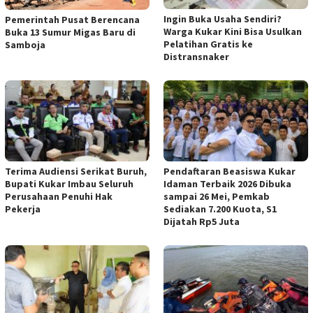
Ingin Buka Usaha Sendiri?
Pemerintah Pusat Berencana
Warga Kukar Kini Bisa Usulkan
Buka 13 Sumur Migas Baru di
Pelatihan Gratis ke
Samboja
Distransnaker
Terima Audiensi Serikat Buruh,
Pendaftaran Beasiswa Kukar
Bupati Kukar Imbau Seluruh
Idaman Terbaik 2026 Dibuka
Perusahaan Penuhi Hak
sampai 26 Mei, Pemkab
Pekerja
Sediakan 7.200 Kuota, S1
Dijatah Rp5 Juta