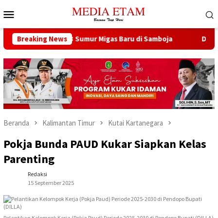
Loncat
Menu
ke
Mobile
konten
ana Buka 13 Sumur Migas Baru di Samboja
Breaking News
DPRD Samarind
Beranda
Kalimantan Timur
Kutai Kartanegara
Pokja Bunda PAUD Kukar Siapkan Kelas
Parenting
Redaksi
15 September 2025
Pelantikan Kelompok Kerja (Pokja Paud) Periode 2025-2030 di Pendopo Bupati (DILLA)