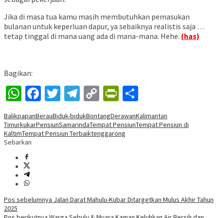
Jika di masa tua kamu masih membutuhkan pemasukan
bulanan untuk keperluan dapur, ya sebaiknya realistis saja …
tetap tinggal di mana uang ada di mana-mana. Hehe.
(has)
Bagikan:
WhatsApp
Facebook
Twitter
Telegram
Copy
PrintFriendly
Share
Link
Balikpapan
Berau
Biduk-biduk
Bontang
Derawan
Kalimantan
Timur
kukar
Pensiun
Samarinda
Tempat Pensiun
Tempat Pensiun di
Kaltim
Tempat Pensiun Terbaik
tenggarong
Sebarkan
Navigasi
Pos sebelumnya
Jalan Darat Mahulu-Kubar Ditargetkan Mulus Akhir Tahun
2025
pos
Pos berikutnya
Warga Sebulu & Muara Kaman Keluhkan Air Bersih dan