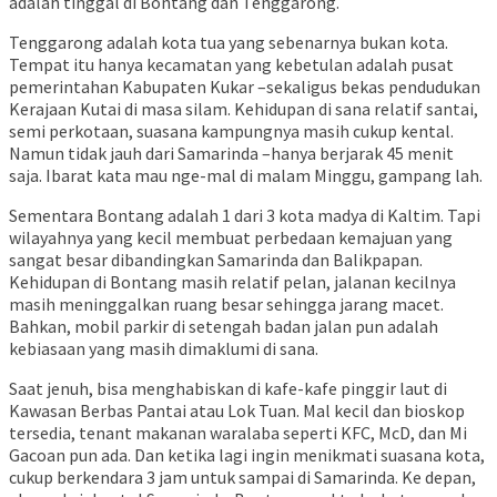
adalah tinggal di Bontang dan Tenggarong.
Tenggarong adalah kota tua yang sebenarnya bukan kota.
Tempat itu hanya kecamatan yang kebetulan adalah pusat
pemerintahan Kabupaten Kukar –sekaligus bekas pendudukan
Kerajaan Kutai di masa silam. Kehidupan di sana relatif santai,
semi perkotaan, suasana kampungnya masih cukup kental.
Namun tidak jauh dari Samarinda –hanya berjarak 45 menit
saja. Ibarat kata mau nge-mal di malam Minggu, gampang lah.
Sementara Bontang adalah 1 dari 3 kota madya di Kaltim. Tapi
wilayahnya yang kecil membuat perbedaan kemajuan yang
sangat besar dibandingkan Samarinda dan Balikpapan.
Kehidupan di Bontang masih relatif pelan, jalanan kecilnya
masih meninggalkan ruang besar sehingga jarang macet.
Bahkan, mobil parkir di setengah badan jalan pun adalah
kebiasaan yang masih dimaklumi di sana.
Saat jenuh, bisa menghabiskan di kafe-kafe pinggir laut di
Kawasan Berbas Pantai atau Lok Tuan. Mal kecil dan bioskop
tersedia, tenant makanan waralaba seperti KFC, McD, dan Mi
Gacoan pun ada. Dan ketika lagi ingin menikmati suasana kota,
cukup berkendara 3 jam untuk sampai di Samarinda. Ke depan,