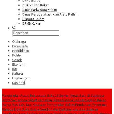
DPRD Berau
Diskominfo Kukar
Dinas Pariwisata Kaltim
Dinas Perpustakaan dan Arsip Kaltim
Dispora Kaltim
DPMD Kukar
Olahraga
Pariwisata
Pendidikan
Politik
Sosok
Ekonomi
IKN
Kaltara
Lingkungan
Nasional
Breaking News
Pemerintah Pusat Berencana Buka 13 Sumur Migas Baru di Samboja
DPRD Samarinda Sebut Kematian Siswa karena Sepatu Sempit Bukan
hanya Musibah, tapi Kelalaian Pemerintah dalam Pendataan Penerima
Bansos
Ingin Buka Usaha Sendiri? Warga Kukar Kini Bisa Usulkan
Pelatihan Gratis ke Distransnaker
Terima Audiensi Serikat Buruh, Bupati