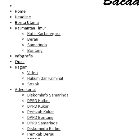
Home
Headline
Berita Utama
Kalimantan Timur
Kutai Kartanegara
Berau
Samarinda
Bontang
Infografis
Opini
Ragam
Video
Hukum dan Kriminal
Sosok
Advertorial
Diskominfo Samarinda
DPRD Kaltim
DPRD Kukar
Pemkab Kukar
DPRD Bontang
DPRD Samarinda
Diskominfo Kaltim
Pemkab Berau