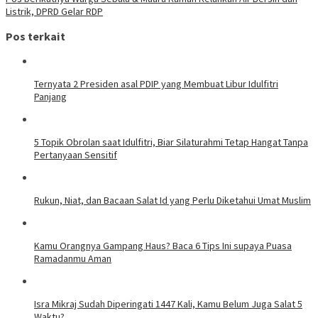
Listrik, DPRD Gelar RDP
Pos terkait
Ternyata 2 Presiden asal PDIP yang Membuat Libur Idulfitri
Panjang
5 Topik Obrolan saat Idulfitri, Biar Silaturahmi Tetap Hangat Tanpa
Pertanyaan Sensitif
Rukun, Niat, dan Bacaan Salat Id yang Perlu Diketahui Umat Muslim
Kamu Orangnya Gampang Haus? Baca 6 Tips Ini supaya Puasa
Ramadanmu Aman
Isra Mikraj Sudah Diperingati 1447 Kali, Kamu Belum Juga Salat 5
Waktu?