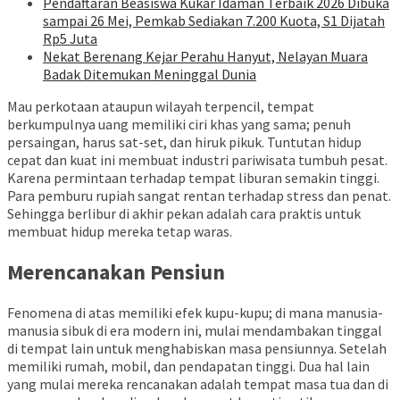
Pendaftaran Beasiswa Kukar Idaman Terbaik 2026 Dibuka
sampai 26 Mei, Pemkab Sediakan 7.200 Kuota, S1 Dijatah
Rp5 Juta
Nekat Berenang Kejar Perahu Hanyut, Nelayan Muara
Badak Ditemukan Meninggal Dunia
Mau perkotaan ataupun wilayah terpencil, tempat
berkumpulnya uang memiliki ciri khas yang sama; penuh
persaingan, harus sat-set, dan hiruk pikuk. Tuntutan hidup
cepat dan kuat ini membuat industri pariwisata tumbuh pesat.
Karena permintaan terhadap tempat liburan semakin tinggi.
Para pemburu rupiah sangat rentan terhadap stress dan penat.
Sehingga berlibur di akhir pekan adalah cara praktis untuk
membuat hidup mereka tetap waras.
Merencanakan Pensiun
Fenomena di atas memiliki efek kupu-kupu; di mana manusia-
manusia sibuk di era modern ini, mulai mendambakan tinggal
di tempat lain untuk menghabiskan masa pensiunnya. Setelah
memiliki rumah, mobil, dan pendapatan tinggi. Dua hal lain
yang mulai mereka rencanakan adalah tempat masa tua dan di