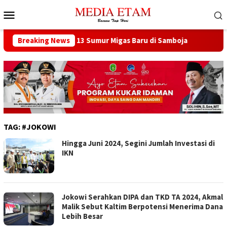
Loncat
Menu
ke
Mobile
konten
 Berencana Buka 13 Sumur Migas Baru di Samboja
Breaking News
DPRD S
TAG:
#JOKOWI
Hingga Juni 2024, Segini Jumlah Investasi di
IKN
Jokowi Serahkan DIPA dan TKD TA 2024, Akmal
Malik Sebut Kaltim Berpotensi Menerima Dana
Lebih Besar