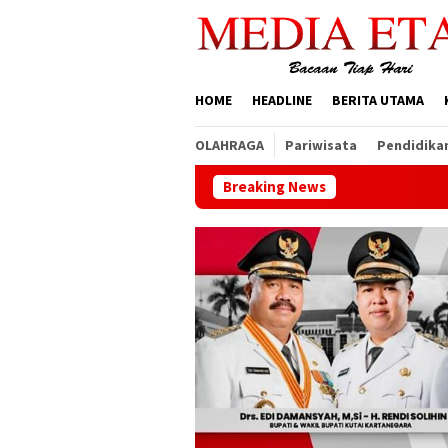
Loncat
ke
konten
HOME
HEADLINE
BERITA UTAMA
OLAHRAGA
Pariwisata
Pendidika
Breaking News