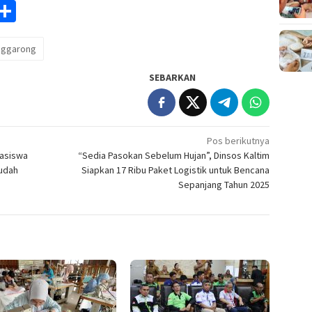
am
y
rintFriendly
Share
k
nggarong
SEBARKAN
Pos berikutnya
easiswa
“Sedia Pasokan Sebelum Hujan”, Dinsos Kaltim
Sudah
Siapkan 17 Ribu Paket Logistik untuk Bencana
Sepanjang Tahun 2025