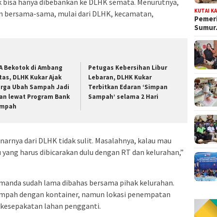
 bisa hanya dibebankan ke DLHK semata. Menurutnya,
KUTAI K
n bersama-sama, mulai dari DLHK, kecamatan,
Pemeri
Sumu
A Bekotok di Ambang
Petugas Kebersihan Libur
tas, DLHK Kukar Ajak
Lebaran, DLHK Kukar
rga Ubah Sampah Jadi
Terbitkan Edaran ‘Simpan
an lewat Program Bank
Sampah’ selama 2 Hari
mpah
narnya dari DLHK tidak sulit. Masalahnya, kalau mau
 yang harus dibicarakan dulu dengan RT dan kelurahan,”
Amanda sudah lama dibahas bersama pihak kelurahan.
mpah dengan kontainer, namun lokasi penempatan
 kesepakatan lahan pengganti.