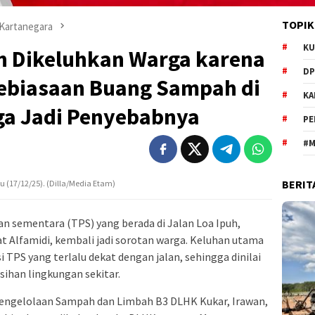
TOPIK
 Kartanegara
KU
uh Dikeluhkan Warga karena
DP
ebiasaan Buang Sampah di
KA
ga Jadi Penyebabnya
PE
#M
BERIT
 (17/12/25). (Dilla/Media Etam)
sementara (TPS) yang berada di Jalan Loa Ipuh,
 Alfamidi, kembali jadi sorotan warga. Keluhan utama
 TPS yang terlalu dekat dengan jalan, sehingga dinilai
han lingkungan sekitar.
Pengelolaan Sampah dan Limbah B3 DLHK Kukar, Irawan,