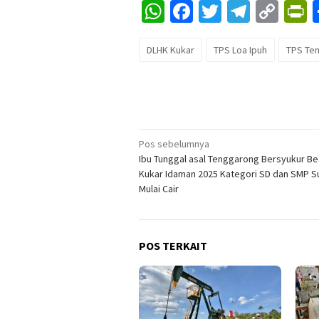
WhatsApp
Facebook
Twitter
Telegr
Cop
P
Lin
DLHK Kukar
TPS Loa Ipuh
TPS Te
Navigasi
Pos sebelumnya
Ibu Tunggal asal Tenggarong Bersyukur B
pos
Kukar Idaman 2025 Kategori SD dan SMP 
Mulai Cair
POS TERKAIT