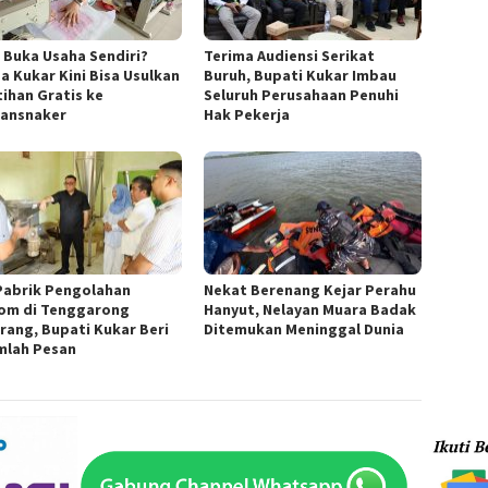
n Buka Usaha Sendiri?
Terima Audiensi Serikat
a Kukar Kini Bisa Usulkan
Buruh, Bupati Kukar Imbau
tihan Gratis ke
Seluruh Perusahaan Penuhi
ransnaker
Hak Pekerja
Pabrik Pengolahan
Nekat Berenang Kejar Perahu
om di Tenggarong
Hanyut, Nelayan Muara Badak
rang, Bupati Kukar Beri
Ditemukan Meninggal Dunia
mlah Pesan