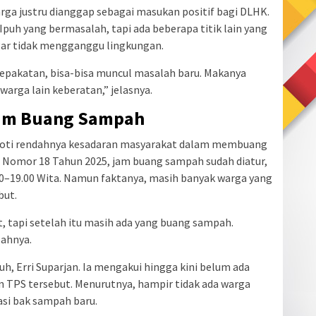
ga justru dianggap sebagai masukan positif bagi DLHK.
puh yang bermasalah, tapi ada beberapa titik lain yang
gar tidak mengganggu lingkungan.
sepakatan, bisa-bisa muncul masalah baru. Makanya
arga lain keberatan,” jelasnya.
Jam Buang Sampah
oroti rendahnya kesadaran masyarakat dalam membuang
 Nomor 18 Tahun 2025, jam buang sampah sudah diatur,
.00–19.00 Wita. Namun faktanya, masih banyak warga yang
but.
t, tapi setelah itu masih ada yang buang sampah.
bahnya.
h, Erri Suparjan. Ia mengakui hingga kini belum ada
TPS tersebut. Menurutnya, hampir tidak ada warga
asi bak sampah baru.