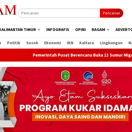
Pencarian
KALIMANTAN TIMUR
INFOGRAFIS
OPINI
RAGAM
ADVERTO
n
Politik
Sosok
Ekonomi
IKN
Kaltara
Lingkungan
N
Pemerintah Pusat Berencana Buka 13 Sumur Migas Baru di Sam