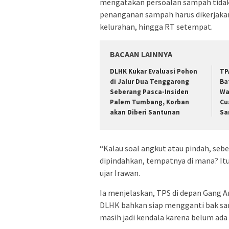
mengatakan persoalan sampah tidak
penanganan sampah harus dikerjaka
kelurahan, hingga RT setempat.
BACAAN LAINNYA
DLHK Kukar Evaluasi Pohon
TP
di Jalur Dua Tenggarong
Ba
Seberang Pasca-Insiden
Wa
Palem Tumbang, Korban
Cu
akan Diberi Santunan
Sa
“Kalau soal angkut atau pindah, sebe
dipindahkan, tempatnya di mana? Itu
ujar Irawan.
Ia menjelaskan, TPS di depan Gang 
DLHK bahkan siap mengganti bak sa
masih jadi kendala karena belum ada