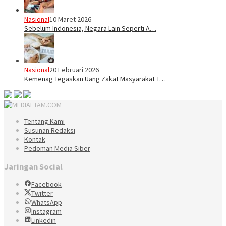
Nasional
10 Maret 2026
Sebelum Indonesia, Negara Lain Seperti A…
Nasional
20 Februari 2026
Kemenag Tegaskan Uang Zakat Masyarakat T…
Tentang Kami
Susunan Redaksi
Kontak
Pedoman Media Siber
Jaringan Social
Facebook
Twitter
WhatsApp
Instagram
Linkedin