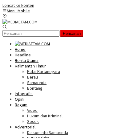
Loncat ke konten
Menu Mobile
Pencarian
Home
Headline
Berita Utama
Kalimantan Timur
Kutai Kartanegara
Berau
Samarinda
Bontang
Infografis
Opini
Ragam
Video
Hukum dan Kriminal
Sosok
Advertorial
Diskominfo Samarinda