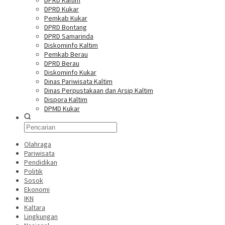
DPRD Kaltim
DPRD Kukar
Pemkab Kukar
DPRD Bontang
DPRD Samarinda
Diskominfo Kaltim
Pemkab Berau
DPRD Berau
Diskominfo Kukar
Dinas Pariwisata Kaltim
Dinas Perpustakaan dan Arsip Kaltim
Dispora Kaltim
DPMD Kukar
Olahraga
Pariwisata
Pendidikan
Politik
Sosok
Ekonomi
IKN
Kaltara
Lingkungan