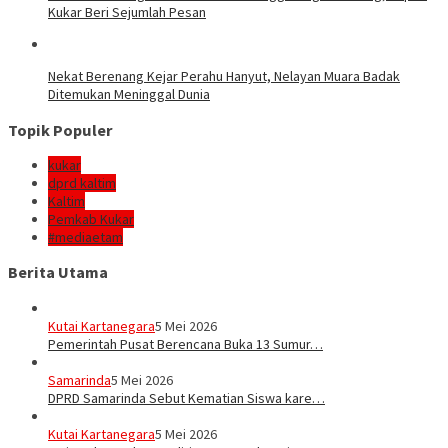
Kukar Beri Sejumlah Pesan
Nekat Berenang Kejar Perahu Hanyut, Nelayan Muara Badak
Ditemukan Meninggal Dunia
Topik Populer
kukar
dprd kaltim
Kaltim
Pemkab Kukar
#mediaetam
Berita Utama
Kutai Kartanegara
5 Mei 2026
Pemerintah Pusat Berencana Buka 13 Sumur…
Samarinda
5 Mei 2026
DPRD Samarinda Sebut Kematian Siswa kare…
Kutai Kartanegara
5 Mei 2026