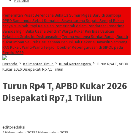
Nasional
Breaking News
Pemerintah Pusat Berencana Buka 13 Sumur Migas Baru di Samboja
DPRD Samarinda Sebut Kematian Siswa karena Sepatu Sempit Bukan
hanya Musibah, tapi Kelalaian Pemerintah dalam Pendataan Penerima
Bansos
Ingin Buka Usaha Sendiri? Warga Kukar Kini Bisa Usulkan
Pelatihan Gratis ke Distransnaker
Terima Audiensi Serikat Buruh, Bupati
Kukar Imbau Seluruh Perusahaan Penuhi Hak Pekerja
Bawaslu Sambangi
PAN Kukar, Wanti-Wanti Terjadi ‘Double’ Kepengurusan di SIPOL pada
Pemilu 2029
Beranda
Kalimantan Timur
Kutai Kartanegara
Turun Rp4 T, APBD
Kukar 2026 Disepakati Rp7,1 Triliun
Turun Rp4 T, APBD Kukar 2026
Disepakati Rp7,1 Triliun
editoredaksi
29 November 2025
29 November 2025