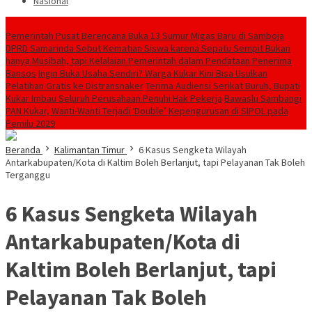
Nasional
Breaking News
Pemerintah Pusat Berencana Buka 13 Sumur Migas Baru di Samboja
DPRD Samarinda Sebut Kematian Siswa karena Sepatu Sempit Bukan
hanya Musibah, tapi Kelalaian Pemerintah dalam Pendataan Penerima
Bansos
Ingin Buka Usaha Sendiri? Warga Kukar Kini Bisa Usulkan
Pelatihan Gratis ke Distransnaker
Terima Audiensi Serikat Buruh, Bupati
Kukar Imbau Seluruh Perusahaan Penuhi Hak Pekerja
Bawaslu Sambangi
PAN Kukar, Wanti-Wanti Terjadi ‘Double’ Kepengurusan di SIPOL pada
Pemilu 2029
Beranda
Kalimantan Timur
6 Kasus Sengketa Wilayah
Antarkabupaten/Kota di Kaltim Boleh Berlanjut, tapi Pelayanan Tak Boleh
Terganggu
6 Kasus Sengketa Wilayah
Antarkabupaten/Kota di
Kaltim Boleh Berlanjut, tapi
Pelayanan Tak Boleh