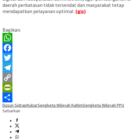
daerah perbatasan tidak tersendat dan masyarakat tetap
mendapatkan pelayanan optimal.
(gis)
Bagikan:
WhatsApp
Facebook
Twitter
Telegram
Copy
Link
PrintFriendly
Dusun Sidrap
Kubar
Sengketa Wilayah Kaltim
Sengketa Wilayah PPU
Share
Sebarkan