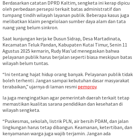
Berdasarkan catatan DPRD Kaltim, sengketa ini kerap dipicu
oleh perbedaan persepsi terkait batas administratif dan
tumpang tindih wilayah layanan publik. Beberapa kasus juga
melibatkan klaim pengelolaan sumber daya alam dan tata
ruang yang belum sinkron.
Saat kunjungan kerja ke Dusun Sidrap, Desa Martadinata,
Kecamatan Teluk Pandan, Kabupaten Kutai Timur, Senin 11
Agustus 2025 kemarin, Rudy Mas’ud menegaskan bahwa
pelayanan publik harus berjalan seperti biasa meskipun batas
wilayah belum tuntas.
“Ini tentang hajat hidup orang banyak. Pelayanan publik tidak
boleh terhenti. Jangan sampai kebutuhan dasar masyarakat
terabaikan,” ujarnya di laman resmi
pemprov
.
Ia juga mengingatkan agar pemerintah daerah terkait tetap
memastikan kualitas sarana pendidikan dan kesehatan di
wilayah sengketa.
“Puskesmas, sekolah, listrik PLN, air bersih PDAM, dan jalan
lingkungan harus tetap dibangun. Keamanan, ketertiban, dan
kenyamanan warga juga wajib terjamin. Jangan ada