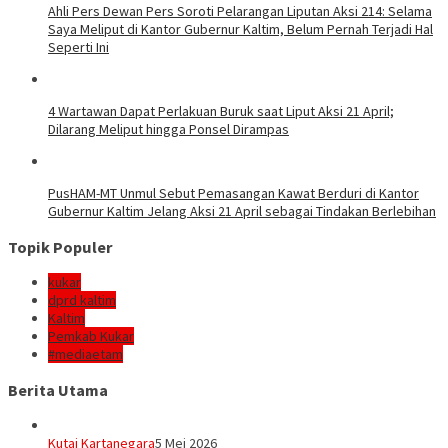
Ahli Pers Dewan Pers Soroti Pelarangan Liputan Aksi 214: Selama
Saya Meliput di Kantor Gubernur Kaltim, Belum Pernah Terjadi Hal
Seperti Ini
4 Wartawan Dapat Perlakuan Buruk saat Liput Aksi 21 April;
Dilarang Meliput hingga Ponsel Dirampas
PusHAM-MT Unmul Sebut Pemasangan Kawat Berduri di Kantor
Gubernur Kaltim Jelang Aksi 21 April sebagai Tindakan Berlebihan
Topik Populer
kukar
dprd kaltim
Kaltim
Pemkab Kukar
#mediaetam
Berita Utama
Kutai Kartanegara
5 Mei 2026