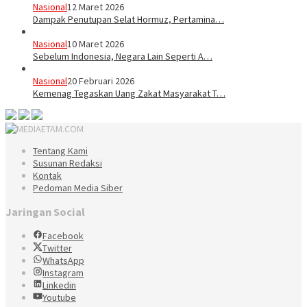
Nasional
12 Maret 2026
Dampak Penutupan Selat Hormuz, Pertamina…
Nasional
10 Maret 2026
Sebelum Indonesia, Negara Lain Seperti A…
Nasional
20 Februari 2026
Kemenag Tegaskan Uang Zakat Masyarakat T…
Tentang Kami
Susunan Redaksi
Kontak
Pedoman Media Siber
Jaringan Social
Facebook
Twitter
WhatsApp
Instagram
Linkedin
Youtube