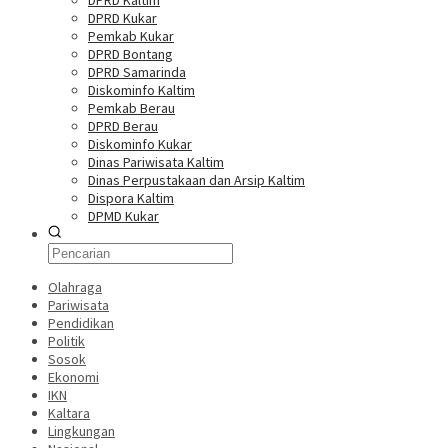
DPRD Kaltim
DPRD Kukar
Pemkab Kukar
DPRD Bontang
DPRD Samarinda
Diskominfo Kaltim
Pemkab Berau
DPRD Berau
Diskominfo Kukar
Dinas Pariwisata Kaltim
Dinas Perpustakaan dan Arsip Kaltim
Dispora Kaltim
DPMD Kukar
Olahraga
Pariwisata
Pendidikan
Politik
Sosok
Ekonomi
IKN
Kaltara
Lingkungan