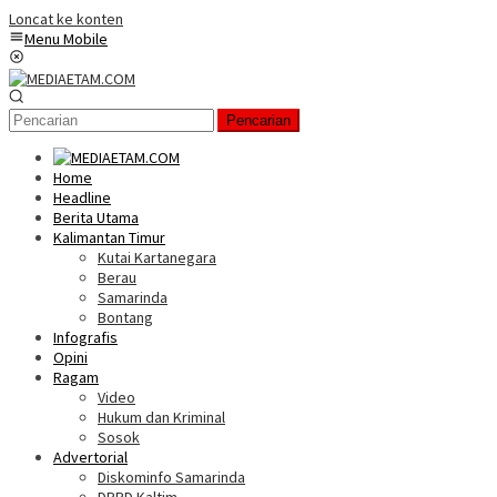
Loncat ke konten
Menu Mobile
Pencarian
Home
Headline
Berita Utama
Kalimantan Timur
Kutai Kartanegara
Berau
Samarinda
Bontang
Infografis
Opini
Ragam
Video
Hukum dan Kriminal
Sosok
Advertorial
Diskominfo Samarinda