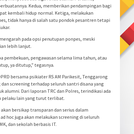
perbuatannya. Kedua, memberikan pendampingan bagi
apat kembali hidup normal. Ketiga, melakukan
s, tidak hanya di salah satu pondok pesantren tetapi
ukar.
t mengarah pada opsi penutupan ponpes, meski
n lebih lanjut.
pa pembekuan, pengawasan selama lima tahun, atau
up, ya ditutup,” tegasnya.
DPRD bersama psikiater RS AM Parikesit, Tenggarong
dan screening terhadap seluruh santri disana yang
k alumni. Dari laporan TRC dan Polres, terindikasi ada
laku lain yang turut terlibat.
akan bersikap transparan dan serius dalam
m ad hoc juga akan melakukan screening di seluruh
K, dan sekolah berbasis IT.