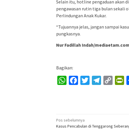
Selain itu, hotline pengaduan akan d
pengawasan rutin tiga bulan sekali 
Perlindungan Anak Kukar.
“Tujuannya jelas, jangan sampai kas
pungkasnya.
Nur Fadillah Indah/mediaetam.co
Bagikan:
WhatsApp
Facebook
Twitter
Telegr
Cop
P
Lin
Navigasi
Pos sebelumnya
Kasus Pencabulan di Tenggarong Seberang
pos