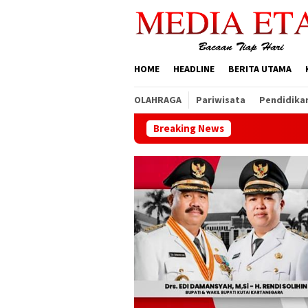
Loncat
ke
konten
HOME
HEADLINE
BERITA UTAMA
OLAHRAGA
Pariwisata
Pendidika
Breaking News
Pemerint