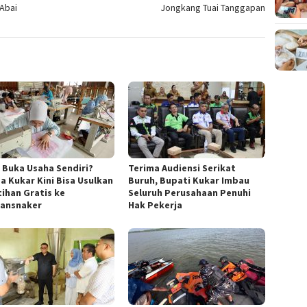
Abai
Jongkang Tuai Tanggapan
n Buka Usaha Sendiri?
Terima Audiensi Serikat
a Kukar Kini Bisa Usulkan
Buruh, Bupati Kukar Imbau
tihan Gratis ke
Seluruh Perusahaan Penuhi
ransnaker
Hak Pekerja