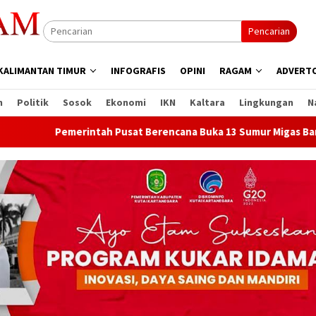
Pencarian
KALIMANTAN TIMUR
INFOGRAFIS
OPINI
RAGAM
ADVERTO
n
Politik
Sosok
Ekonomi
IKN
Kaltara
Lingkungan
N
ah Pusat Berencana Buka 13 Sumur Migas Baru di Samboja