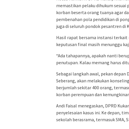
memastikan pelaku dihukum sesuai 
korban beserta orang tuanya agar d
pembenahan pola pendidikan di ponpe
juga di seluruh pondok pesantren di K
Hasil rapat bersama instansi terkai
keputusan final masih menunggu kajia
“Ada tahapannya, apakah nanti beru
penutupan. Kalau memang harus ditut
Sebagai langkah awal, pekan depan 
Seberang, akan melakukan konseling 
berjumlah sekitar 400 orang, termasu
korban perempuan dan kemungkinan pe
Andi Faisal menegaskan, DPRD Kukar 
penyelesaian kasus ini. Ke depan, ti
sekolah berasrama, termasuk SMA, SM