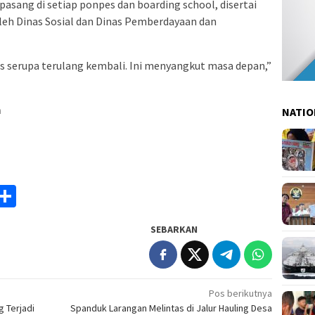
ipasang di setiap ponpes dan boarding school, disertai
oleh Dinas Sosial dan Dinas Pemberdayaan dan
us serupa terulang kembali. Ini menyangkut masa depan,”
m
NATIO
am
y
rintFriendly
Share
k
SEBARKAN
Pos berikutnya
 Terjadi
Spanduk Larangan Melintas di Jalur Hauling Desa