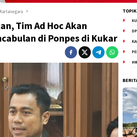
TOPIK
 Kartanegara
KU
kan, Tim Ad Hoc Akan
DP
cabulan di Ponpes di Kukar
KA
PE
#M
BERIT